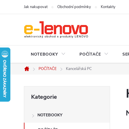
Přejít
Jak nakupovat
Obchodní podmínky
Kontakty
na
obsah
NOTEBOOKY
POČÍTAČE
SE
POČÍTAČE
Kancelářská PC
Domů
P
Přeskočit
Kategorie
kategorie
o
NOTEBOOKY
s