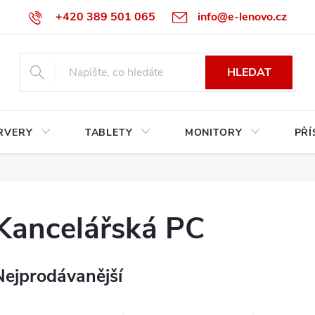
+420 389 501 065
info@e-lenovo.cz
HLEDAT
RVERY
TABLETY
MONITORY
PŘÍ
Kancelářská PC
Nejprodávanější