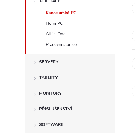
POČÍTAČE
t
Kancelářská PC
r
Herní PC
a
All-in-One
Pracovní stanice
n
SERVERY
n
í
TABLETY
p
MONITORY
a
PŘÍSLUŠENSTVÍ
n
SOFTWARE