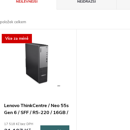
Ř
NEJLEVNĚJŠÍ
NEJDRAŽŠÍ
a
položek celkem
z
V
Více za méně
e
ý
n
p
p
s
r
p
Lenovo ThinkCentre / Neo 55s
o
Gen 6 / SFF / R5-220 / 16GB /
r
1TB / AMD int / W11P / 3R
17 518 Kč bez DPH