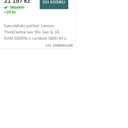
d
21 197 Kč
DO KOŠÍKU
o
Skladem
u
>20 ks
d
k
Kancelářský počítač, Lenovo
u
ThinkCentre neo 55s Gen 6, 16
RAM (DDR5) o rychlosti 5600 (M.2
t
2280), Integrovaná, TPM 2.0,
k
Kód:
13G00011CK
Bluetooth (1 Gbs), VGA, operační
ů
systém Windows 11 Pro
t
O
ů
v
á
d
a