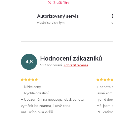
Zrušit filtry
Autorizovaný servis
í
vlastní servisní tým
r
Hodnocení zákazníků
4,8
512 hodnocení
Zobrazit recenze
+ Nízké ceny
+ ochota p
+ Rychlé odeslání
jasná komu
+ Upozornění na nepasujicí obal, ochota
rychlé dor
vyměnit ho zdarma, i když cena
Měl jsem 
i
pasujícího byla vyšší
PC. Zatímc