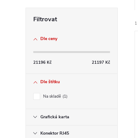
e
l
1
Dle ceny
21196
Kč
21197
Kč
í
i
Dle štítku
Na skladě
1
Grafická karta
Konektor RJ45