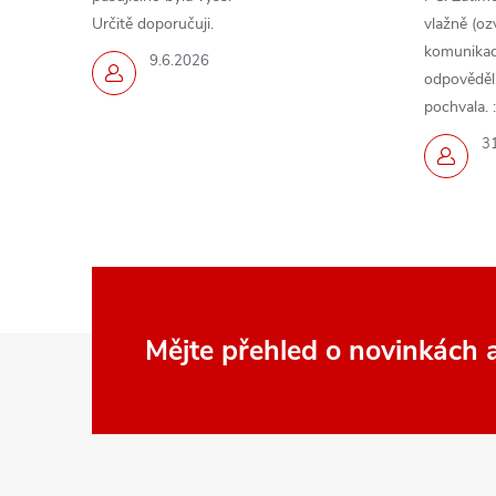
Určitě doporučuji.
vlažně (oz
komunikace
9.6.2026
odpověděli,
pochvala. :
3
Z
Mějte přehled o novinkách
á
p