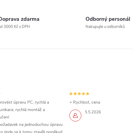
c
Doprava zdarma
Odborný personál
od 3000 Kč s DPH
Nakupujte u odborníků
p
v
k
y
v
rovést úpravu PC, rychlá a
+ Rychlost, cena
ý
nikace, rychlá montáž a
5.5.2026
p
učení
požadavek na jednoduchou úpravu
o jinde se k tomu stavěli poněkud