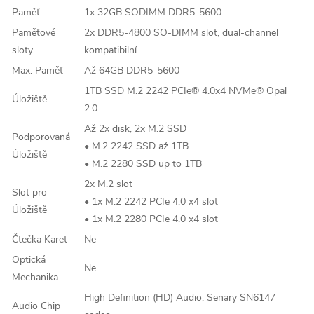
Paměť
1x 32GB SODIMM DDR5-5600
Paměťové
2x DDR5-4800 SO-DIMM slot, dual-channel
sloty
kompatibilní
Max. Paměť
Až 64GB DDR5-5600
1TB SSD M.2 2242 PCIe® 4.0x4 NVMe® Opal
Úložiště
2.0
Až 2x disk, 2x M.2 SSD
Podporovaná
• M.2 2242 SSD až 1TB
Úložiště
• M.2 2280 SSD up to 1TB
2x M.2 slot
Slot pro
• 1x M.2 2242 PCIe 4.0 x4 slot
Úložiště
• 1x M.2 2280 PCIe 4.0 x4 slot
Čtečka Karet
Ne
Optická
Ne
Mechanika
High Definition (HD) Audio, Senary SN6147
Audio Chip