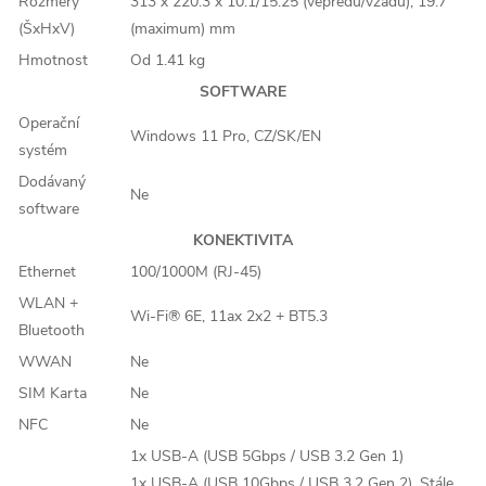
Rozměry
313 x 220.3 x 10.1/15.25 (vepředu/vzadu), 19.7
(ŠxHxV)
(maximum) mm
Hmotnost
Od 1.41 kg
SOFTWARE
Operační
Windows 11 Pro, CZ/SK/EN
systém
Dodávaný
Ne
software
KONEKTIVITA
Ethernet
100/1000M (RJ-45)
WLAN +
Wi-Fi® 6E, 11ax 2x2 + BT5.3
Bluetooth
WWAN
Ne
SIM Karta
Ne
NFC
Ne
1x USB-A (USB 5Gbps / USB 3.2 Gen 1)
1x USB-A (USB 10Gbps / USB 3.2 Gen 2), Stále