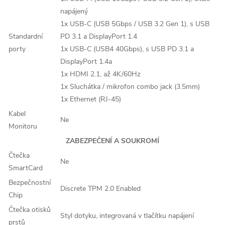
napájený
1x USB-C (USB 5Gbps / USB 3.2 Gen 1), s USB
Standardní
PD 3.1 a DisplayPort 1.4
porty
1x USB-C (USB4 40Gbps), s USB PD 3.1 a
DisplayPort 1.4a
1x HDMI 2.1, až 4K/60Hz
1x Sluchátka / mikrofon combo jack (3.5mm)
1x Ethernet (RJ-45)
Kabel
Ne
Monitoru
ZABEZPEČENÍ A SOUKROMÍ
Čtečka
Ne
SmartCard
Bezpečnostní
Discrete TPM 2.0 Enabled
Chip
Čtečka otisků
Styl dotyku, integrovaná v tlačítku napájení
prstů