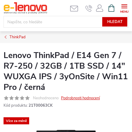
Přejít
NÁKUPNÍ
KOŠÍK
na
obsah
HLEDAT
ThinkPad
Lenovo ThinkPad / E14 Gen 7 /
R7-250 / 32GB / 1TB SSD / 14"
WUXGA IPS / 3yOnSite / Win11
Pro / černá
Neohodnoceno
Podrobnosti hodnocení
Kód produktu:
21T00063CK
Více za méně