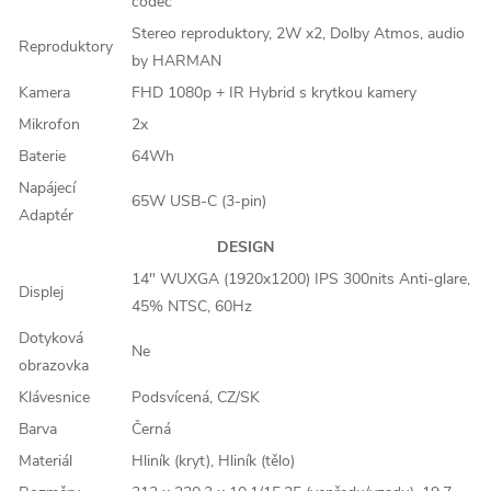
codec
Stereo reproduktory, 2W x2, Dolby Atmos, audio
Reproduktory
by HARMAN
Kamera
FHD 1080p + IR Hybrid s krytkou kamery
Mikrofon
2x
Baterie
64Wh
Napájecí
65W USB-C (3-pin)
Adaptér
DESIGN
14" WUXGA (1920x1200) IPS 300nits Anti-glare,
Displej
45% NTSC, 60Hz
Dotyková
Ne
obrazovka
Klávesnice
Podsvícená, CZ/SK
Barva
Černá
Materiál
Hliník (kryt), Hliník (tělo)