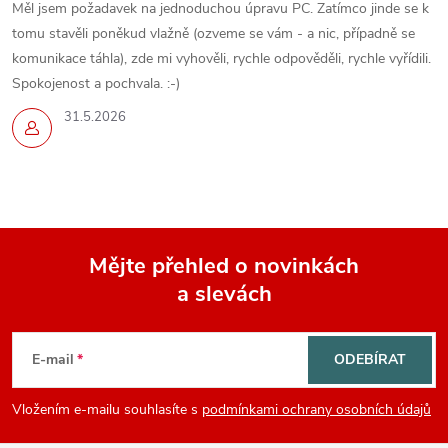
Měl jsem požadavek na jednoduchou úpravu PC. Zatímco jinde se k
tomu stavěli poněkud vlažně (ozveme se vám - a nic, případně se
komunikace táhla), zde mi vyhověli, rychle odpověděli, rychle vyřídili.
Spokojenost a pochvala. :-)
31.5.2026
Mějte přehled o novinkách
a slevách
Z
á
E-mail
ODEBÍRAT
p
Vložením e-mailu souhlasíte s
podmínkami ochrany osobních údajů