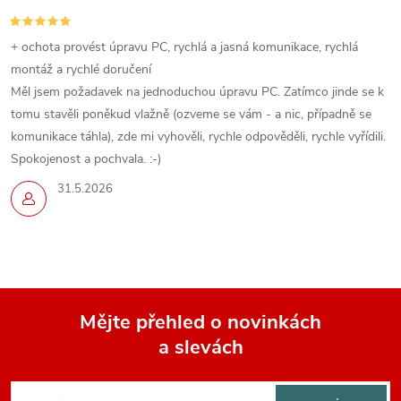
+ ochota provést úpravu PC, rychlá a jasná komunikace, rychlá
montáž a rychlé doručení
Měl jsem požadavek na jednoduchou úpravu PC. Zatímco jinde se k
tomu stavěli poněkud vlažně (ozveme se vám - a nic, případně se
komunikace táhla), zde mi vyhověli, rychle odpověděli, rychle vyřídili.
Spokojenost a pochvala. :-)
31.5.2026
Mějte přehled o novinkách
a slevách
Z