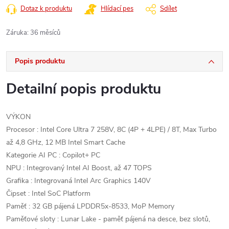
Dotaz k produktu
Hlídací pes
Sdílet
Záruka
:
36 měsíců
Popis produktu
Detailní popis produktu
VÝKON
Procesor : Intel Core Ultra 7 258V, 8C (4P + 4LPE) / 8T, Max Turbo
až 4,8 GHz, 12 MB Intel Smart Cache
Kategorie AI PC : Copilot+ PC
NPU : Integrovaný Intel AI Boost, až 47 TOPS
Grafika : Integrovaná Intel Arc Graphics 140V
Čipset : Intel SoC Platform
Paměť : 32 GB pájená LPDDR5x-8533, MoP Memory
Paměťové sloty : Lunar Lake - paměť pájená na desce, bez slotů,