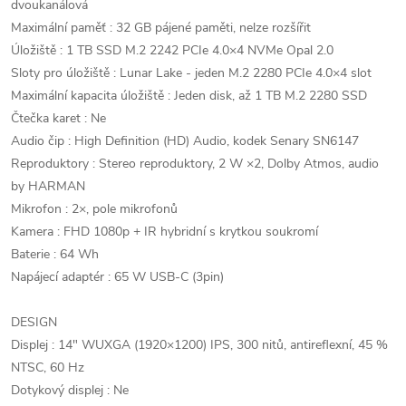
dvoukanálová
Maximální paměť : 32 GB pájené paměti, nelze rozšířit
Úložiště : 1 TB SSD M.2 2242 PCIe 4.0×4 NVMe Opal 2.0
Sloty pro úložiště : Lunar Lake - jeden M.2 2280 PCIe 4.0×4 slot
Maximální kapacita úložiště : Jeden disk, až 1 TB M.2 2280 SSD
Čtečka karet : Ne
Audio čip : High Definition (HD) Audio, kodek Senary SN6147
Reproduktory : Stereo reproduktory, 2 W ×2, Dolby Atmos, audio
by HARMAN
Mikrofon : 2×, pole mikrofonů
Kamera : FHD 1080p + IR hybridní s krytkou soukromí
Baterie : 64 Wh
Napájecí adaptér : 65 W USB-C (3pin)
DESIGN
Displej : 14" WUXGA (1920×1200) IPS, 300 nitů, antireflexní, 45 %
NTSC, 60 Hz
Dotykový displej : Ne