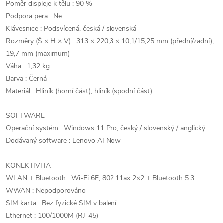
Poměr displeje k tělu : 90 %
Podpora pera : Ne
Klávesnice : Podsvícená, česká / slovenská
Rozměry (Š × H × V) : 313 × 220,3 × 10,1/15,25 mm (přední/zadní),
19,7 mm (maximum)
Váha : 1,32 kg
Barva : Černá
Materiál : Hliník (horní část), hliník (spodní část)
SOFTWARE
Operační systém : Windows 11 Pro, český / slovenský / anglický
Dodávaný software : Lenovo AI Now
KONEKTIVITA
WLAN + Bluetooth : Wi-Fi 6E, 802.11ax 2×2 + Bluetooth 5.3
WWAN : Nepodporováno
SIM karta : Bez fyzické SIM v balení
Ethernet : 100/1000M (RJ-45)