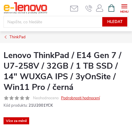
Přejít
NÁKUPNÍ
KOŠÍK
na
obsah
HLEDAT
ThinkPad
Lenovo ThinkPad / E14 Gen 7 /
U7-258V / 32GB / 1 TB SSD /
14" WUXGA IPS / 3yOnSite /
Win11 Pro / černá
Neohodnoceno
Podrobnosti hodnocení
Kód produktu:
21U2001YCK
Více za méně