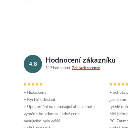
Hodnocení zákazníků
4,8
512 hodnocení
Zobrazit recenze
+ Nízké ceny
+ ochota p
+ Rychlé odeslání
jasná komu
+ Upozornění na nepasujicí obal, ochota
rychlé dor
vyměnit ho zdarma, i když cena
Měl jsem 
pasujícího byla vyšší
PC. Zatímc