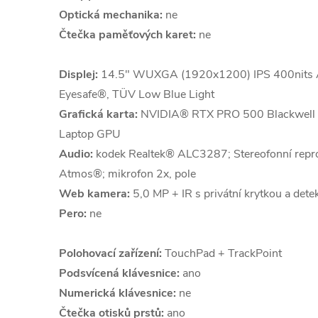
Optická mechanika:
ne
Čtečka paměťových karet:
ne
Displej:
14.5" WUXGA (1920x1200) IPS 400nits A
Eyesafe®, TÜV Low Blue Light
Grafická karta:
NVIDIA® RTX PRO 500 Blackwell
Laptop GPU
Audio:
kodek Realtek® ALC3287; Stereofonní repr
Atmos®; mikrofon 2x, pole
Web kamera:
5,0 MP + IR s privátní krytkou a detek
Pero:
ne
Polohovací zařízení:
TouchPad + TrackPoint
Podsvícená klávesnice:
ano
Numerická klávesnice:
ne
Čtečka otisků prstů:
ano