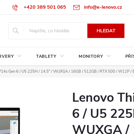
+420 389 501 065
info@e-lenovo.cz
HLEDAT
RVERY
TABLETY
MONITORY
PŘÍ
P14s Gen 6 / U5 225H / 14,5" / WUXGA / 16GB / 512GB / RTX 500 / W11P / B
Lenovo Th
6 / U5 225
WUXGA / 1