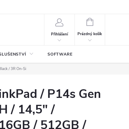
NÁKUPNÍ
KOŠÍK
Prázdný košík
Přihlášení
SLUŠENSTVÍ
SOFTWARE
lack / 3R On-Si
inkPad / P14s Gen
H / 14,5" /
6GB / 512GB /