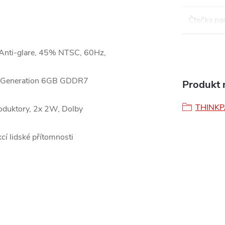
Čtečka pa
nti-glare, 45% NTSC, 60Hz,
 Generation 6GB GDDR7
Produkt n
THINK
oduktory, 2x 2W, Dolby
cí lidské přítomnosti