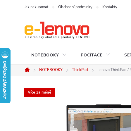
Přejít
Jak nakupovat
Obchodní podmínky
Kontakty
na
obsah
NOTEBOOKY
POČÍTAČE
SE
NOTEBOOKY
ThinkPad
Lenovo ThinkPad / 
Domů
Více za méně