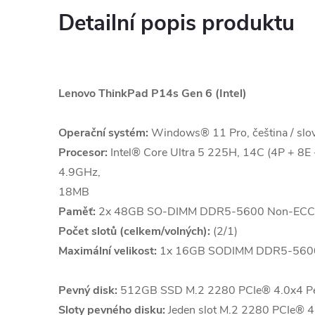
Detailní popis produktu
Lenovo ThinkPad P14s Gen 6 (Intel)
Operační systém:
Windows® 11 Pro, čeština / slove
Procesor:
Intel® Core Ultra 5 225H, 14C (4P + 8E 
4.9GHz,
18MB
Paměť:
2x 48GB SO-DIMM DDR5-5600 Non-ECC
Počet slotů (celkem/volných):
(2/1)
Maximální velikost:
1x 16GB SODIMM DDR5-5600
Pevný disk:
512GB SSD M.2 2280 PCIe® 4.0x4 P
Sloty pevného disku:
Jeden slot M.2 2280 PCIe® 4