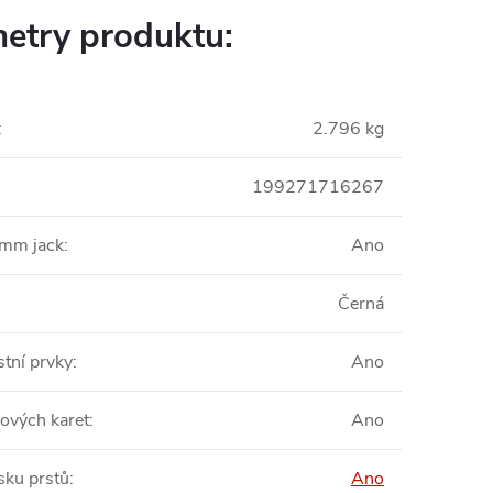
etry produktu:
:
2.796 kg
199271716267
5mm jack
:
Ano
Černá
tní prvky
:
Ano
pových karet
:
Ano
sku prstů
:
Ano