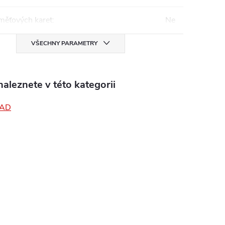
měťových karet
:
Ne
VŠECHNY PARAMETRY
aleznete v této kategorii
PAD