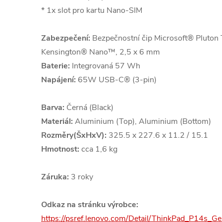
* 1x slot pro kartu Nano-SIM
Zabezpečení:
Bezpečnostní čip Microsoft® Pluton 
Kensington® Nano™, 2,5 x 6 mm
Baterie:
Integrovaná 57 Wh
Napájení:
65W USB-C® (3-pin)
Barva:
Černá (Black)
Materiál:
Aluminium (Top), Aluminium (Bottom)
Rozměry(ŠxHxV):
325.5 x 227.6 x 11.2 / 15.1
Hmotnost:
cca 1,6 kg
Záruka:
3 roky
Odkaz na stránku výrobce:
https://psref.lenovo.com/Detail/ThinkPad_P14s