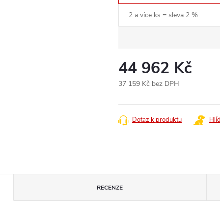
2 a více ks = sleva 2 %
44 962 Kč
37 159 Kč bez DPH
Měrná
cena:
Dotaz k produktu
Hlí
RECENZE