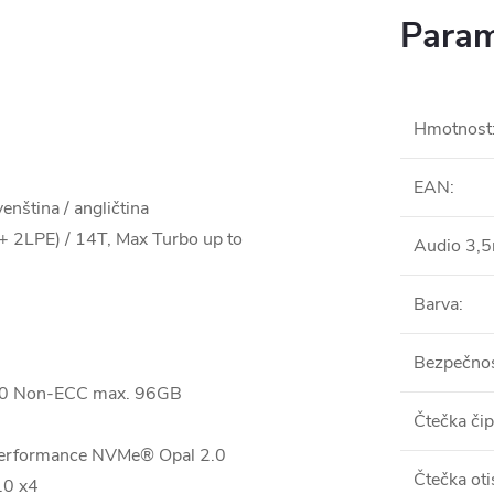
Param
Hmotnost
EAN
:
nština / angličtina
+ 2LPE) / 14T, Max Turbo up to
Audio 3,
Barva
:
Bezpečnos
 Non-ECC max. 96GB
Čtečka či
erformance NVMe® Opal 2.0
Čtečka oti
.0 x4