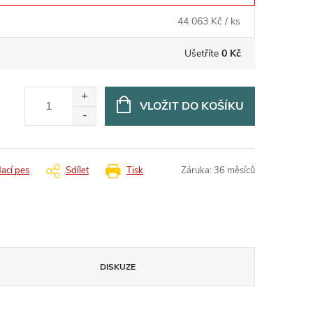
44 063 Kč
/ ks
Ušetříte
0 Kč
VLOŽIT DO KOŠÍKU
dací pes
Sdílet
Tisk
Záruka
:
36 měsíců
DISKUZE