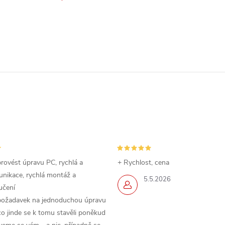
rovést úpravu PC, rychlá a
+ Rychlost, cena
nikace, rychlá montáž a
5.5.2026
učení
požadavek na jednoduchou úpravu
o jinde se k tomu stavěli poněkud