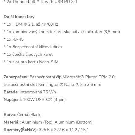
* 2x Thunderbolt™ 4, with USB PD 3.0
Další konektory:
* 1x HDMI® 2.1, až 4K/60Hz
* 1x kombinovaný konektor pro sluchátka / mikrofon (3,5 mm)
* 1x RJ-45
* 1x Bezpečnostní klíčová dírka
* 1x čtečka čipových karet
* 1x slot pro kartu Nano-SIM
Zabezpečení:
Bezpečnostní čip Microsoft® Pluton TPM 2.0;
Bezpečnostní slot Kensington® Nano™, 2,5 x 6 mm
Baterie:
Integrovaná 75 Wh
Napájení:
100W USB-C® (3-pin)
Barva:
Černá (Black)
Materiál:
Aluminium (Top), Aluminium (Bottom)
Rozměry(ŠxHxV):
325.5 x 227.6 x 11.2 / 15.1