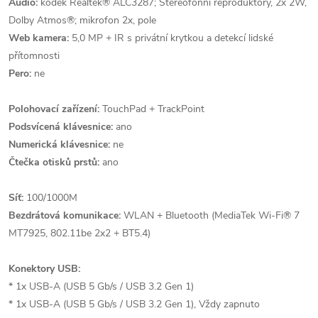
Audio:
kodek Realtek® ALC3287; Stereofonní reproduktory, 2x 2W,
Dolby Atmos®; mikrofon 2x, pole
Web kamera:
5,0 MP + IR s privátní krytkou a detekcí lidské
přítomnosti
Pero:
ne
Polohovací zařízení:
TouchPad + TrackPoint
Podsvícená klávesnice:
ano
Numerická klávesnice:
ne
Čtečka otisků prstů:
ano
Síť:
100/1000M
Bezdrátová komunikace:
WLAN + Bluetooth (MediaTek Wi-Fi® 7
MT7925, 802.11be 2x2 + BT5.4)
Konektory USB:
* 1x USB-A (USB 5 Gb/s / USB 3.2 Gen 1)
* 1x USB-A (USB 5 Gb/s / USB 3.2 Gen 1), Vždy zapnuto