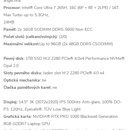
angličtina
Procesor:
Intel® Core Ultra 7 265H, 16C (6P + 8E + 2LPE) / 16T,
Max Turbo up to 5.3GHz,
24MB
Paměť:
2x 16GB SODIMM DDR5-5600 Non-ECC
Počet slotů (celkem/volných):
(2/0)
Maximální velikost:
Up to 96GB (2x 48GB DDR5 CSODIMM)
Pevný disk:
1TB SSD M.2 2280 PCIe® 4.0x4 Performance NVMe®
Opal 2.0
Sloty pevného disku:
Jeden slot M.2 2280 PCIe® 4.0 x4
Optická mechanika:
ne
Čtečka paměťových karet:
ne
Displej:
14.5" 3K (3072x1920) IPS 500nits Anti-glare, 100% DCI-
P3, 120Hz, Eyesafe®, TÜV Low Blue Light
Grafická karta:
NVIDIA® RTX PRO 1000 Blackwell Generation
8GB GDDR7 Laptop GPU