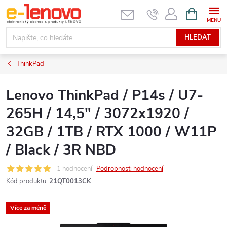
Přejít
NÁKUPNÍ
KOŠÍK
na
obsah
HLEDAT
ThinkPad
Lenovo ThinkPad / P14s / U7-
265H / 14,5" / 3072x1920 /
32GB / 1TB / RTX 1000 / W11P
/ Black / 3R NBD
1 hodnocení
Podrobnosti hodnocení
Kód produktu:
21QT0013CK
Více za méně