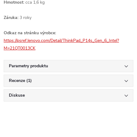
Hmotnost:
cca 1,6 kg
Záruka:
3 roky
Odkaz na stránku výrobce:
https://psref.lenovo.com/Detail/ThinkPad_P14s_Gen_6_Intel?
M=21QT0013CK
Parametry produktu
Recenze (1)
Diskuse