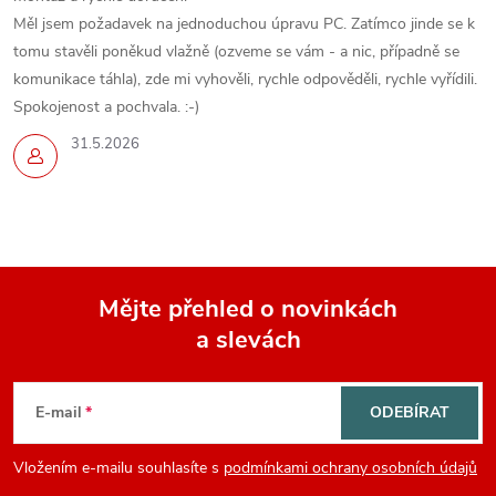
Měl jsem požadavek na jednoduchou úpravu PC. Zatímco jinde se k
tomu stavěli poněkud vlažně (ozveme se vám - a nic, případně se
komunikace táhla), zde mi vyhověli, rychle odpověděli, rychle vyřídili.
Spokojenost a pochvala. :-)
31.5.2026
Mějte přehled o novinkách
a slevách
Z
á
E-mail
ODEBÍRAT
p
Vložením e-mailu souhlasíte s
podmínkami ochrany osobních údajů