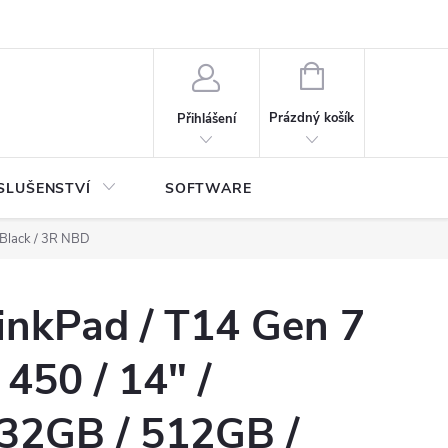
NÁKUPNÍ
KOŠÍK
Prázdný košík
Přihlášení
SLUŠENSTVÍ
SOFTWARE
 Black / 3R NBD
inkPad / T14 Gen 7
 450 / 14" /
2GB / 512GB /