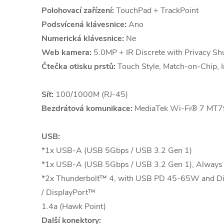
Polohovací zařízení:
TouchPad + TrackPoint
Podsvícená klávesnice:
Ano
Numerická klávesnice:
Ne
Web kamera:
5.0MP + IR Discrete with Privacy Shu
Čtečka otisku prstů:
Touch Style, Match-on-Chip, I
Síť:
100/1000M (RJ-45)
Bezdrátová komunikace:
MediaTek Wi-Fi® 7 MT7
USB:
*1x USB-A (USB 5Gbps / USB 3.2 Gen 1)
*1x USB-A (USB 5Gbps / USB 3.2 Gen 1), Always
*2x Thunderbolt™ 4, with USB PD 45-65W and Dis
/ DisplayPort™
1.4a (Hawk Point)
Další konektory: