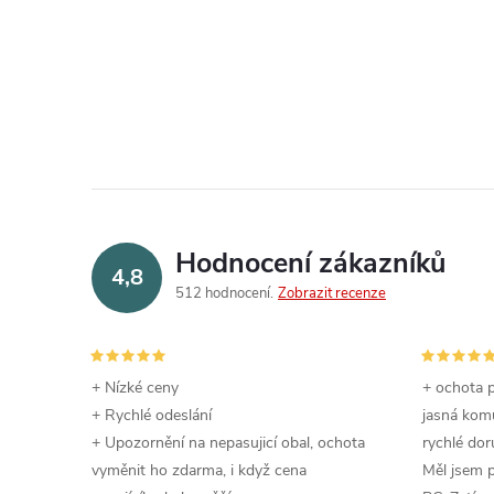
Hodnocení zákazníků
4,8
512 hodnocení
Zobrazit recenze
+ Nízké ceny
+ ochota p
+ Rychlé odeslání
jasná komu
+ Upozornění na nepasujicí obal, ochota
rychlé dor
vyměnit ho zdarma, i když cena
Měl jsem 