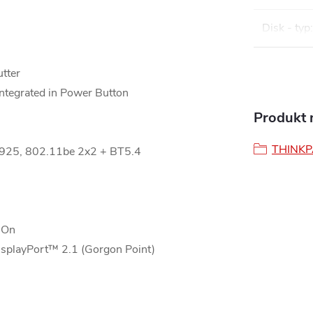
Disk - typ
:
tter
ntegrated in Power Button
Produkt n
THINK
925, 802.11be 2x2 + BT5.4
 On
playPort™ 2.1 (Gorgon Point)