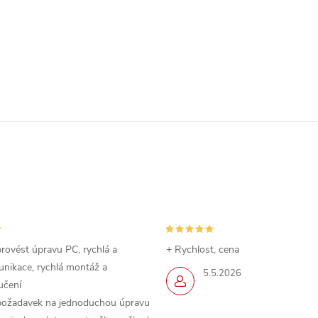
rovést úpravu PC, rychlá a
+ Rychlost, cena
nikace, rychlá montáž a
5.5.2026
učení
požadavek na jednoduchou úpravu