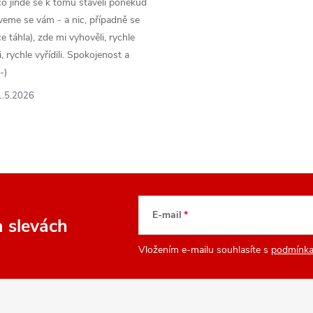
o jinde se k tomu stavěli poněkud
veme se vám - a nic, případně se
 táhla), zde mi vyhověli, rychle
 rychle vyřídili. Spokojenost a
-)
1.5.2026
E-mail
a slevách
Vložením e-mailu souhlasíte s
podmínka