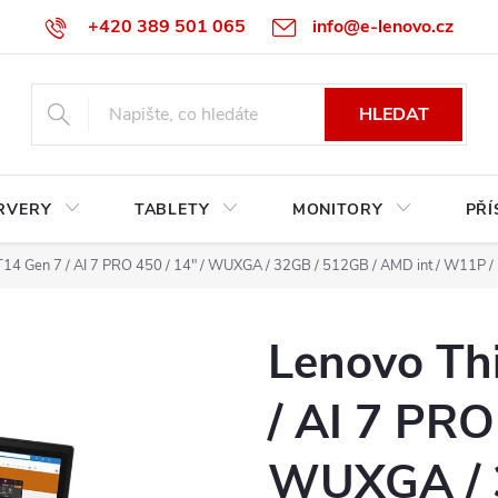
+420 389 501 065
info@e-lenovo.cz
HLEDAT
RVERY
TABLETY
MONITORY
PŘÍ
T14 Gen 7 / AI 7 PRO 450 / 14" / WUXGA / 32GB / 512GB / AMD int / W11P /
Lenovo Th
/ AI 7 PRO
WUXGA / 3