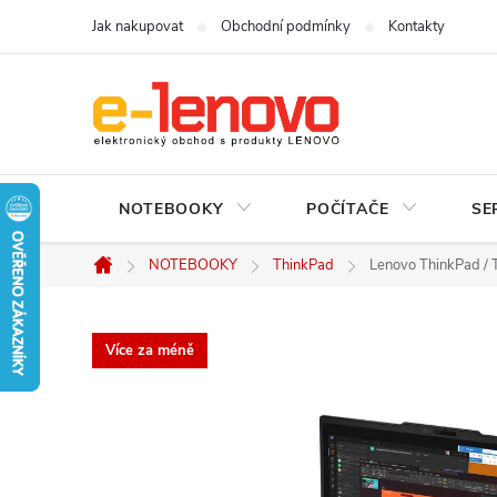
Přejít
Jak nakupovat
Obchodní podmínky
Kontakty
na
obsah
NOTEBOOKY
POČÍTAČE
SE
NOTEBOOKY
ThinkPad
Lenovo ThinkPad / 
Domů
Více za méně