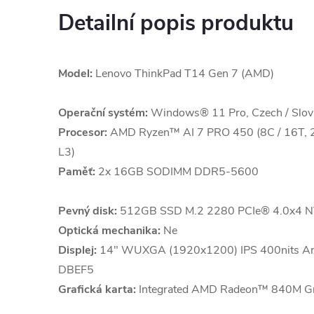
Detailní popis produktu
Model:
Lenovo ThinkPad T14 Gen 7 (AMD)
Operační systém:
Windows® 11 Pro, Czech / Slova
Procesor:
AMD Ryzen™ AI 7 PRO 450 (8C / 16T, 2
L3)
Paměť:
2x 16GB SODIMM DDR5-5600
Pevný disk:
512GB SSD M.2 2280 PCIe® 4.0x4 N
Optická mechanika:
Ne
Displej:
14" WUXGA (1920x1200) IPS 400nits Ant
DBEF5
Grafická karta:
Integrated AMD Radeon™ 840M Gr