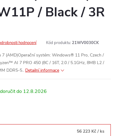
W11P / Black / 3R
odrobnosti hodnocení
Kód produktu:
21WV0030CK
n 7 (AMD)Operační systém: Windows® 11 Pro, Czech /
yzen™ AI 7 PRO 450 (8C / 16T, 2.0 / 5.1GHz, 8MB L2 /
MM DDR5-5..
Detailní informace
12.8.2026
56 223 Kč
/ ks