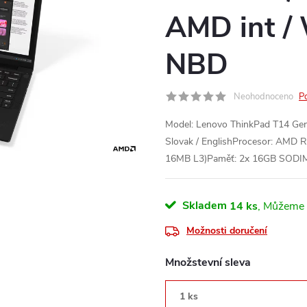
AMD int / 
NBD
Neohodnoceno
P
Model: Lenovo ThinkPad T14 Ge
Slovak / EnglishProcesor: AMD R
16MB L3)Paměť: 2x 16GB SODI
Skladem
14 ks
Možnosti doručení
Množstevní sleva
1 ks