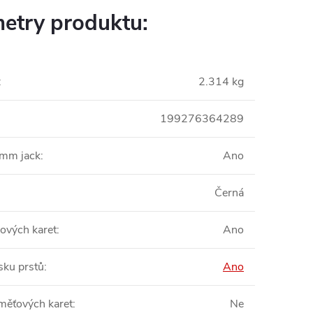
etry produktu:
:
2.314 kg
199276364289
5mm jack
:
Ano
Černá
pových karet
:
Ano
sku prstů
:
Ano
měťových karet
:
Ne