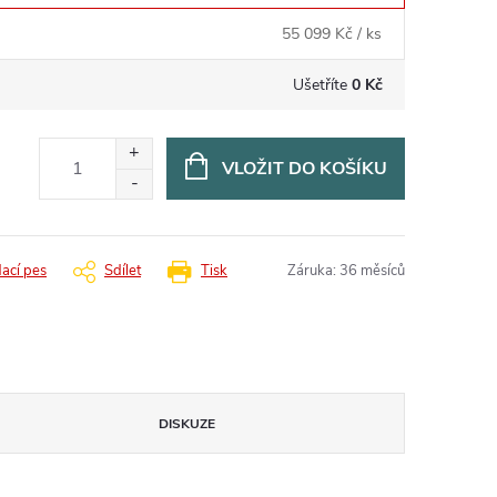
55 099 Kč
/ ks
Ušetříte
0 Kč
VLOŽIT DO KOŠÍKU
dací pes
Sdílet
Tisk
Záruka
:
36 měsíců
DISKUZE