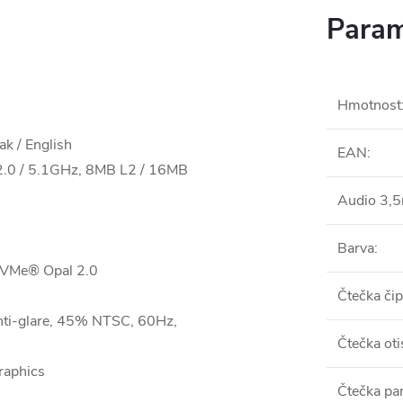
Param
Hmotnost
k / English
EAN
:
.0 / 5.1GHz, 8MB L2 / 16MB
Audio 3,
Barva
:
VMe® Opal 2.0
Čtečka či
i-glare, 45% NTSC, 60Hz,
Čtečka oti
aphics
Čtečka pa