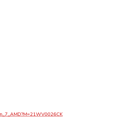
T14_Gen_7_AMD?M=21WV0026CK