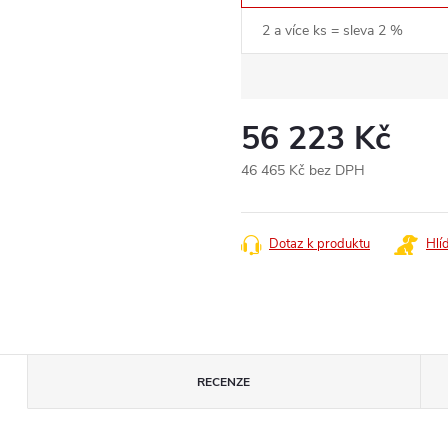
2 a více ks = sleva 2 %
56 223 Kč
46 465 Kč bez DPH
Měrná
cena:
Dotaz k produktu
Hlí
RECENZE