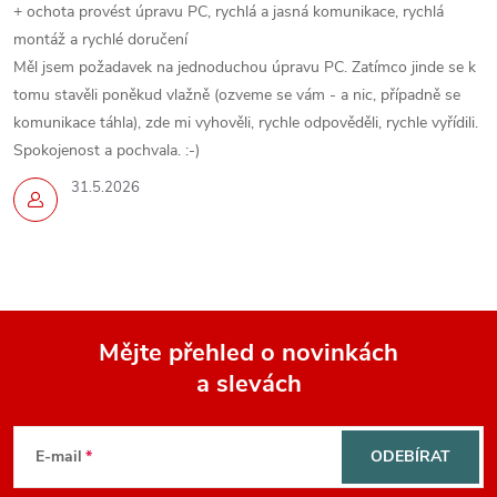
+ ochota provést úpravu PC, rychlá a jasná komunikace, rychlá
montáž a rychlé doručení
Měl jsem požadavek na jednoduchou úpravu PC. Zatímco jinde se k
tomu stavěli poněkud vlažně (ozveme se vám - a nic, případně se
komunikace táhla), zde mi vyhověli, rychle odpověděli, rychle vyřídili.
Spokojenost a pochvala. :-)
31.5.2026
Mějte přehled o novinkách
a slevách
Z
á
E-mail
ODEBÍRAT