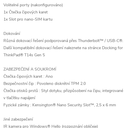
Volitelné porty (nakonfigurováno)
1x Čtečka čipových karet
1x Slot pro nano-SIM kartu
Dokování
Různá dokovací řešení podporovaná přes Thunderbolt™ / USB-C®.
Další kompatibilní dokovací řešení naleznete na stránce Docking for
ThinkPad® T14s Gen 5
ZABEZPEČENÍ A SOUKROMÍ
Čtečka čipových karet : Ano
Bezpečnostní čip : Povoleno diskrétní TPM 2.0
Čtečka otisků prstů : Styl dotyku, přizpůsobení na čipu, integrované
v tlačítku napájení
Fyzické zámky : Kensington® Nano Security Slot™, 2,5 x 6 mm
Jiné zabezpečení
IR kamera pro Windows® Hello (rozpoznání obličeje)