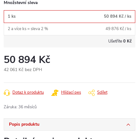
Množstevní sleva
1 ks
50 894 Kč
/ ks
2 a více ks = sleva 2 %
49 876 Kč
/ ks
Ušetříte
0 Kč
50 894 Kč
42 061 Kč bez DPH
Měrná
cena:
Dotaz k produktu
Hlídací pes
Sdílet
Záruka
:
36 měsíců
Popis produktu