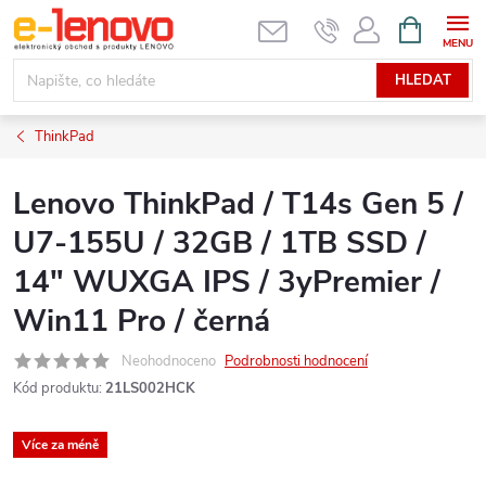
Přejít
NÁKUPNÍ
KOŠÍK
na
obsah
HLEDAT
ThinkPad
Lenovo ThinkPad / T14s Gen 5 /
U7-155U / 32GB / 1TB SSD /
14" WUXGA IPS / 3yPremier /
Win11 Pro / černá
Neohodnoceno
Podrobnosti hodnocení
Kód produktu:
21LS002HCK
Více za méně