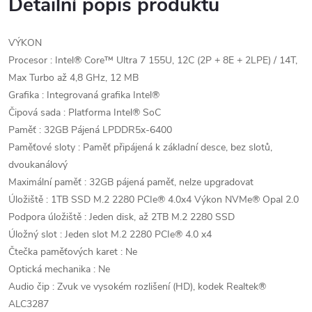
Detailní popis produktu
VÝKON
Procesor : Intel® Core™ Ultra 7 155U, 12C (2P + 8E + 2LPE) / 14T,
Max Turbo až 4,8 GHz, 12 MB
Grafika : Integrovaná grafika Intel®
Čipová sada : Platforma Intel® SoC
Paměť : 32GB Pájená LPDDR5x-6400
Paměťové sloty : Paměť připájená k základní desce, bez slotů,
dvoukanálový
Maximální paměť : 32GB pájená paměť, nelze upgradovat
Úložiště : 1TB SSD M.2 2280 PCIe® 4.0x4 Výkon NVMe® Opal 2.0
Podpora úložiště : Jeden disk, až 2TB M.2 2280 SSD
Úložný slot : Jeden slot M.2 2280 PCIe® 4.0 x4
Čtečka paměťových karet : Ne
Optická mechanika : Ne
Audio čip : Zvuk ve vysokém rozlišení (HD), kodek Realtek®
ALC3287