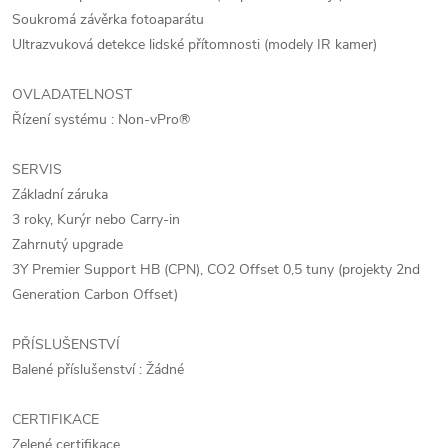
Soukromá závěrka fotoaparátu
Ultrazvuková detekce lidské přítomnosti (modely IR kamer)
OVLADATELNOST
Řízení systému : Non-vPro®
SERVIS
Základní záruka
3 roky, Kurýr nebo Carry-in
Zahrnutý upgrade
3Y Premier Support HB (CPN), CO2 Offset 0,5 tuny (projekty 2nd
Generation Carbon Offset)
PŘÍSLUŠENSTVÍ
Balené příslušenství : Žádné
CERTIFIKACE
Zelené certifikace