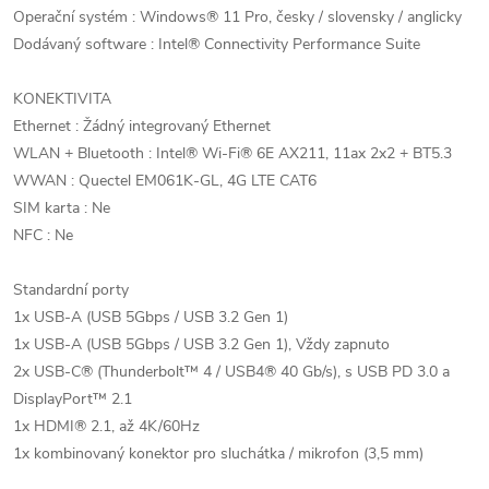
Operační systém : Windows® 11 Pro, česky / slovensky / anglicky
Dodávaný software : Intel® Connectivity Performance Suite
KONEKTIVITA
Ethernet : Žádný integrovaný Ethernet
WLAN + Bluetooth : Intel® Wi-Fi® 6E AX211, 11ax 2x2 + BT5.3
WWAN : Quectel EM061K-GL, 4G LTE CAT6
SIM karta : Ne
NFC : Ne
Standardní porty
1x USB-A (USB 5Gbps / USB 3.2 Gen 1)
1x USB-A (USB 5Gbps / USB 3.2 Gen 1), Vždy zapnuto
2x USB-C® (Thunderbolt™ 4 / USB4® 40 Gb/s), s USB PD 3.0 a
DisplayPort™ 2.1
1x HDMI® 2.1, až 4K/60Hz
1x kombinovaný konektor pro sluchátka / mikrofon (3,5 mm)