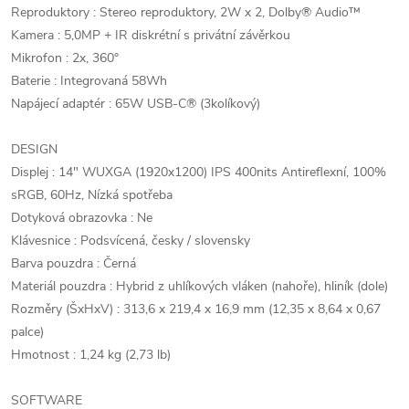
Reproduktory : Stereo reproduktory, 2W x 2, Dolby® Audio™
Kamera : 5,0MP + IR diskrétní s privátní závěrkou
Mikrofon : 2x, 360°
Baterie : Integrovaná 58Wh
Napájecí adaptér : 65W USB-C® (3kolíkový)
DESIGN
Displej : 14" WUXGA (1920x1200) IPS 400nits Antireflexní, 100%
sRGB, 60Hz, Nízká spotřeba
Dotyková obrazovka : Ne
Klávesnice : Podsvícená, česky / slovensky
Barva pouzdra : Černá
Materiál pouzdra : Hybrid z uhlíkových vláken (nahoře), hliník (dole)
Rozměry (ŠxHxV) : 313,6 x 219,4 x 16,9 mm (12,35 x 8,64 x 0,67
palce)
Hmotnost : 1,24 kg (2,73 lb)
SOFTWARE