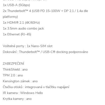
1x USB-A (5Gbps)
2x Thunderbolt™ 4 (USB PD 15–100W + DP 2.1 / 1.4a dle
platformy)
1x HDMI® 2.1 (4K/60Hz)
1x 3.5mm audio combo jack
1x Ethernet (RJ-45)
Volitelné porty : 1x Nano-SIM slot
Dokování : Thunderbolt™ / USB-C® docking podporováno
ZABEZPEČENÍ
ThinkShield : ano
TPM 2.0 : ano
Kensington zámek : ano
Čtečka otisků : integrovaná v tlačítku napájení
IR kamera : Windows Hello
Krytka kamery : ano