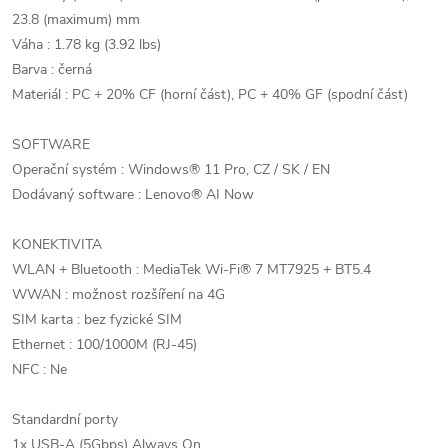
23.8 (maximum) mm
Váha : 1.78 kg (3.92 lbs)
Barva : černá
Materiál : PC + 20% CF (horní část), PC + 40% GF (spodní část)
SOFTWARE
Operační systém : Windows® 11 Pro, CZ / SK / EN
Dodávaný software : Lenovo® AI Now
KONEKTIVITA
WLAN + Bluetooth : MediaTek Wi-Fi® 7 MT7925 + BT5.4
WWAN : možnost rozšíření na 4G
SIM karta : bez fyzické SIM
Ethernet : 100/1000M (RJ-45)
NFC : Ne
Standardní porty
1x USB-A (5Gbps) Always On