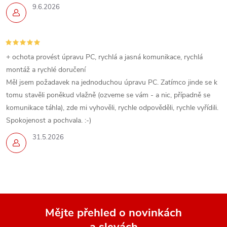
9.6.2026
+ ochota provést úpravu PC, rychlá a jasná komunikace, rychlá
montáž a rychlé doručení
Měl jsem požadavek na jednoduchou úpravu PC. Zatímco jinde se k
tomu stavěli poněkud vlažně (ozveme se vám - a nic, případně se
komunikace táhla), zde mi vyhověli, rychle odpověděli, rychle vyřídili.
Spokojenost a pochvala. :-)
31.5.2026
Mějte přehled o novinkách