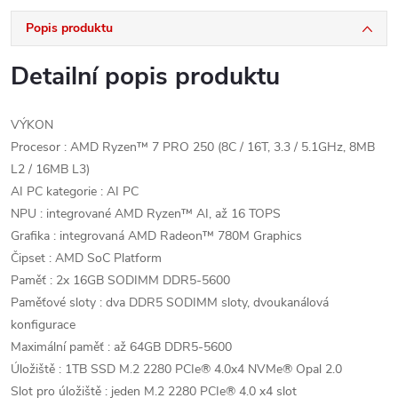
Popis produktu
Detailní popis produktu
VÝKON
Procesor : AMD Ryzen™ 7 PRO 250 (8C / 16T, 3.3 / 5.1GHz, 8MB
L2 / 16MB L3)
AI PC kategorie : AI PC
NPU : integrované AMD Ryzen™ AI, až 16 TOPS
Grafika : integrovaná AMD Radeon™ 780M Graphics
Čipset : AMD SoC Platform
Paměť : 2x 16GB SODIMM DDR5-5600
Paměťové sloty : dva DDR5 SODIMM sloty, dvoukanálová
konfigurace
Maximální paměť : až 64GB DDR5-5600
Úložiště : 1TB SSD M.2 2280 PCIe® 4.0x4 NVMe® Opal 2.0
Slot pro úložiště : jeden M.2 2280 PCIe® 4.0 x4 slot