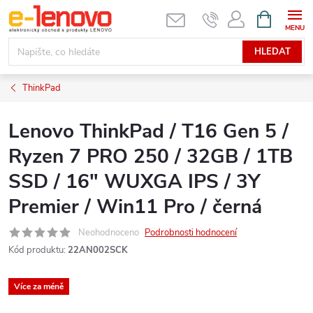
Přejít
NÁKUPNÍ
KOŠÍK
na
obsah
HLEDAT
ThinkPad
Lenovo ThinkPad / T16 Gen 5 /
Ryzen 7 PRO 250 / 32GB / 1TB
SSD / 16" WUXGA IPS / 3Y
Premier / Win11 Pro / černá
Neohodnoceno
Podrobnosti hodnocení
Kód produktu:
22AN002SCK
Více za méně