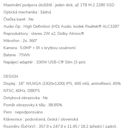
Maximální podpora úložiště : jeden disk, až 1TB M.2 2280 SSD
Optická mechanika : žádná
Čtečka karet : Ne
Audio čip : High Definition (HD) Audio, kodek Realtek® ALC3287
Reproduktory : stereo 2W x2, Dolby Atmos®
Mikrofon : 2x, 360°
Kamera : 5.0MP + IR s krytkou soukromí
Baterie : 75Wh
Napájecí adaptér : 100W USB-C® Slim (3-pin)
DESIGN
Displej : 16" WUXGA (1920x1200) IPS, 400 nitů, antireflexní, 45%
NTSC, 60Hz, DBEF5
Dotyková obrazovka : Ne
Poměr obrazovky k tělu : 88.85%
Pero : nepodporováno
Klávesnice : podsvícená, česká / slovenská
Rozměry (ŠxHxV) : 357.9 x 247.9 x 11.45 / 18.2 (přední / zadní),