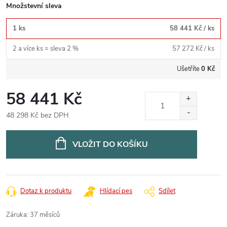
Množstevní sleva
1 ks
58 441 Kč
/ ks
2 a více ks = sleva 2 %
57 272 Kč
/ ks
Ušetříte
0 Kč
58 441 Kč
48 298 Kč bez DPH
Měrná
cena:
VLOŽIT DO KOŠÍKU
Dotaz k produktu
Hlídací pes
Sdílet
Záruka
:
37 měsíců