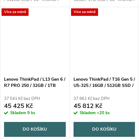
IPS / 3Y Premier / Win11 Pro /
IPS / 3yOnSite / Win11 Pro /
Více za méně
Více za méně
modr
černá
Lenovo ThinkPad / L13 Gen 6 /
Lenovo ThinkPad / T16 Gen 5 /
R7 PRO 250 / 32GB / 1TB
U5-325 / 16GB / 512GB SSD /
SSD / 13.3" WUXGA IPS /
16" WUXGA IPS / 3Y Premier /
3yOnSite / Win11 Pro / černá
Win11 Pro / černá
37 541 Kč bez DPH
37 861 Kč bez DPH
45 425 Kč
45 812 Kč
Skladem
9 ks
Skladem
>20 ks
DO KOŠÍKU
DO KOŠÍKU