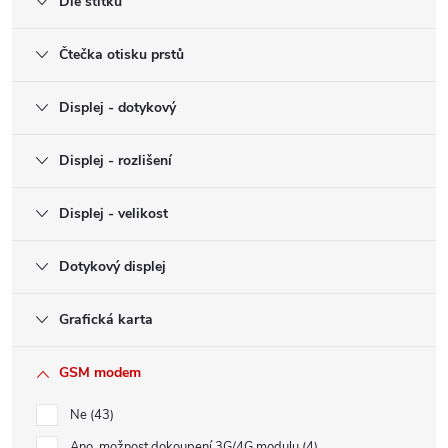
Dle štítku
Čtečka otisku prstů
Displej - dotykový
Displej - rozlišení
Displej - velikost
Dotykový displej
Grafická karta
GSM modem
Ne
43
Ano, možnost dokoupení 3G/4G modulu
4