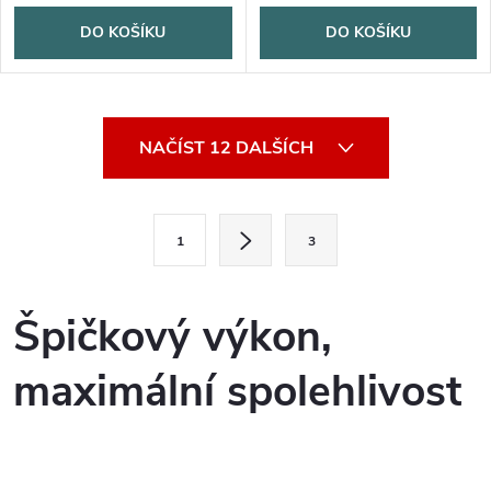
DO KOŠÍKU
DO KOŠÍKU
O
NAČÍST 12 DALŠÍCH
v
l
S
1
3
t
á
r
d
á
Špičkový výkon,
a
n
maximální spolehlivost
k
c
o
í
v
á
p