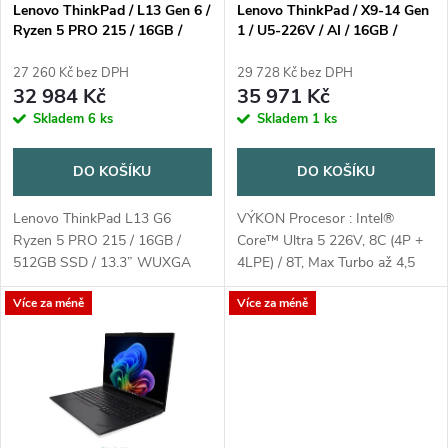
s
p
Lenovo ThinkPad / L13 Gen 6 /
Lenovo ThinkPad / X9-14 Gen
Ryzen 5 PRO 215 / 16GB /
1 / U5-226V / AI / 16GB /
p
512GB SSD / 13.3" WUXGA
512GB / 14" WUXGA OLED /
r
IPS / 3yOnSite / Win11 Pro /
3yPremier / Win11 Pro / šedá
27 260 Kč bez DPH
29 728 Kč bez DPH
r
černá
32 984 Kč
35 971 Kč
o
Skladem
6 ks
Skladem
1 ks
o
d
DO KOŠÍKU
DO KOŠÍKU
d
u
Lenovo ThinkPad L13 G6
VÝKON Procesor : Intel®
u
Ryzen 5 PRO 215 / 16GB /
Core™ Ultra 5 226V, 8C (4P +
k
512GB SSD / 13.3” WUXGA
4LPE) / 8T, Max Turbo až 4,5
k
IPS / 3yOnSite / Win11 Pro /
GHz, 8 MB Kategorie AI PC :
Více za méně
Více za méně
černá
Copilot + PC NPU : Integrovaný
t
Intel® AI Boost, až 40 TOPS
t
Grafika...
ů
ů