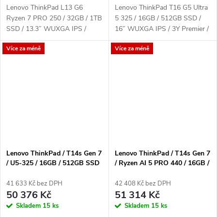
Lenovo ThinkPad L13 G6
Lenovo ThinkPad T16 G5 Ultra
Ryzen 7 PRO 250 / 32GB / 1TB
5 325 / 16GB / 512GB SSD /
SSD / 13.3” WUXGA IPS /
16” WUXGA IPS / 3Y Premier /
3yOnSite / Win11 Pro / černá
Win11 Pro / černá
Více za méně
Více za méně
Lenovo ThinkPad / T14s Gen 7
Lenovo ThinkPad / T14s Gen 7
/ U5-325 / 16GB / 512GB SSD
/ Ryzen AI 5 PRO 440 / 16GB /
/ 14" WUXGA IPS / 3Y Premier
512GB SSD / 14" WUXGA IPS
/ Win11 Pro / černá
/ 3Y Premier / Win11 Pro /
41 633 Kč bez DPH
42 408 Kč bez DPH
černá
50 376 Kč
51 314 Kč
Skladem
15 ks
Skladem
15 ks