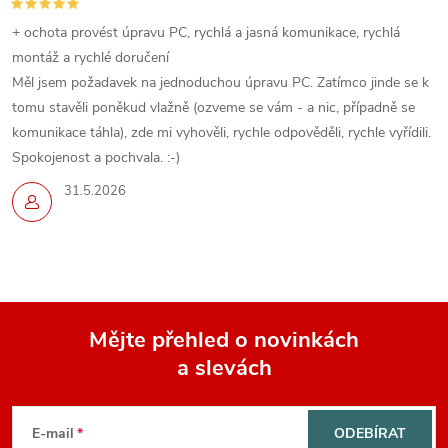
+ ochota provést úpravu PC, rychlá a jasná komunikace, rychlá
montáž a rychlé doručení
Měl jsem požadavek na jednoduchou úpravu PC. Zatímco jinde se k
tomu stavěli poněkud vlažně (ozveme se vám - a nic, případně se
komunikace táhla), zde mi vyhověli, rychle odpověděli, rychle vyřídili.
Spokojenost a pochvala. :-)
31.5.2026
Mějte přehled o novinkách
a slevách
Z
á
E-mail
ODEBÍRAT