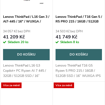
Lenovo ThinkPad / L16 Gen 3 /
Lenovo ThinkPad / T16 Gen 5 /
AI7-445 / 16" / WUXGA /
R5 PRO 215 / 16GB / 512GB
32GB / 512GB / AMD int /
SSD / 16" WUXGA IPS / 3Y
W11P / Black / 3R On-Site
Premier / Win11 Pro / černá
34 057 Kč bez DPH
34 503 Kč bez DPH
41 209 Kč
41 749 Kč
Skladem
20 ks
Skladem
8 ks
DO KOŠÍKU
DO KOŠÍKU
Lenovo ThinkPad L16 G3
Lenovo ThinkPad T16 G5
Copilot+ PC Ryzen AI 7 445 /
Ryzen 5 PRO 215 / 16GB /
32GB / 512GB SSD / 16”
512GB SSD / 16” WUXGA IPS
WUXGA IPS / 3yOnSite /
/ 3Y Premier / Win11 Pro /
Více za méně
Více za méně
Win11 Pro / černá
černá