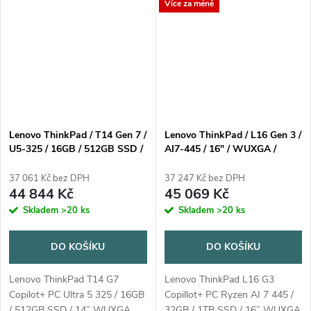
Více za méně
Lenovo ThinkPad / T14 Gen 7 /
Lenovo ThinkPad / L16 Gen 3 /
U5-325 / 16GB / 512GB SSD /
AI7-445 / 16" / WUXGA /
14" WUXGA IPS / 3Y Premier /
32GB / 1TB / AMD int / W11P
Win11 Pro / modrá
/ Black / 3R On-Site
37 061 Kč bez DPH
37 247 Kč bez DPH
44 844 Kč
45 069 Kč
Skladem
>20 ks
Skladem
>20 ks
DO KOŠÍKU
DO KOŠÍKU
Lenovo ThinkPad T14 G7
Lenovo ThinkPad L16 G3
Copilot+ PC Ultra 5 325 / 16GB
Copillot+ PC Ryzen AI 7 445 /
/ 512GB SSD / 14” WUXGA
32GB / 1TB SSD / 16” WUXGA