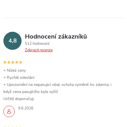
n
r
í
v
k
Hodnocení zákazníků
4,8
y
512 hodnocení
Zobrazit recenze
v
ý
+ Nízké ceny
p
+ Rychlé odeslání
+ Upozornění na nepasujicí obal, ochota vyměnit ho zdarma, i
i
když cena pasujícího byla vyšší
s
Určitě doporučuji.
9.6.2026
u