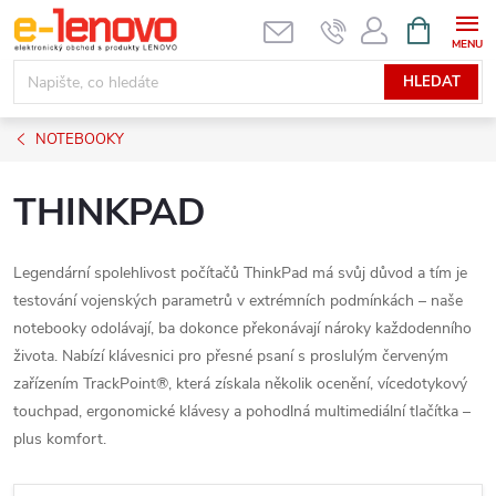
Přejít
NÁKUPNÍ
KOŠÍK
na
obsah
HLEDAT
NOTEBOOKY
THINKPAD
Legendární spolehlivost počítačů ThinkPad má svůj důvod a tím je
testování vojenských parametrů v extrémních podmínkách – naše
notebooky odolávají, ba dokonce překonávají nároky každodenního
života. Nabízí klávesnici pro přesné psaní s proslulým červeným
zařízením TrackPoint®, která získala několik ocenění, vícedotykový
touchpad, ergonomické klávesy a pohodlná multimediální tlačítka –
plus komfort.