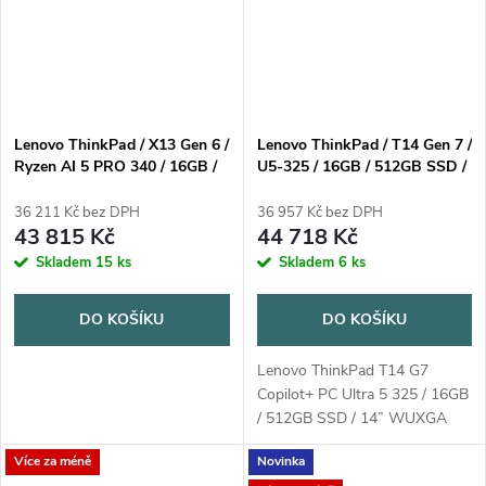
Lenovo ThinkPad / X13 Gen 6 /
Lenovo ThinkPad / T14 Gen 7 /
Ryzen AI 5 PRO 340 / 16GB /
U5-325 / 16GB / 512GB SSD /
512GB SSD / 13.3" WUXGA
14" WUXGA IPS / 3Y Premier /
IPS / 3yPremier / Win11 Pro /
Win11 Pro / černá
36 211 Kč bez DPH
36 957 Kč bez DPH
černá
43 815 Kč
44 718 Kč
Skladem
15 ks
Skladem
6 ks
DO KOŠÍKU
DO KOŠÍKU
Lenovo ThinkPad T14 G7
Copilot+ PC Ultra 5 325 / 16GB
/ 512GB SSD / 14” WUXGA
IPS / 3Y Premier / Win11 Pro /
Více za méně
Novinka
černá