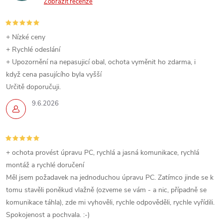
Zobrazit recenze
+ Nízké ceny
+ Rychlé odeslání
+ Upozornění na nepasujicí obal, ochota vyměnit ho zdarma, i
když cena pasujícího byla vyšší
Určitě doporučuji.
9.6.2026
+ ochota provést úpravu PC, rychlá a jasná komunikace, rychlá
montáž a rychlé doručení
Měl jsem požadavek na jednoduchou úpravu PC. Zatímco jinde se k
tomu stavěli poněkud vlažně (ozveme se vám - a nic, případně se
komunikace táhla), zde mi vyhověli, rychle odpověděli, rychle vyřídili.
Spokojenost a pochvala. :-)