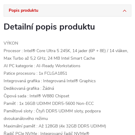
Popis produktu
Detailní popis produktu
VÝKON
Procesor : Intel® Core Ultra 5 245K, 14 jader (6P + 8E) / 14 vláken,
Max Turbo až 5,2 GHz, 24 MB Intel Smart Cache
AI PC kategorie : AI-Ready Workstations
Patice procesoru : 1x FCLGA1851
Integrovaná grafika : Integrovaná Intel® Graphics
Dedikovaná grafika : Žádná
Čipová sada : Intel® W880 Chipset
Paměť : 1x 16GB UDIMM DDR5-5600 Non-ECC
Paměťové sloty : Čtyři DDR5 UDIMM sloty, podpora
dvoukanálového režimu
Maximální paměť : Až 128GB (4x 32GB DDR5 UDIMM)
Řadič PCIe NVMe : Integrovaný řadič NVMe®