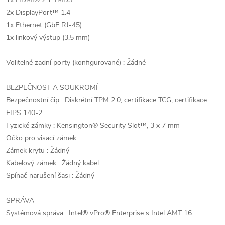
2x DisplayPort™ 1.4
1x Ethernet (GbE RJ-45)
1x linkový výstup (3,5 mm)
Volitelné zadní porty (konfigurované) : Žádné
BEZPEČNOST A SOUKROMÍ
Bezpečnostní čip : Diskrétní TPM 2.0, certifikace TCG, certifikace
FIPS 140-2
Fyzické zámky : Kensington® Security Slot™, 3 x 7 mm
Očko pro visací zámek
Zámek krytu : Žádný
Kabelový zámek : Žádný kabel
Spínač narušení šasi : Žádný
SPRÁVA
Systémová správa : Intel® vPro® Enterprise s Intel AMT 16