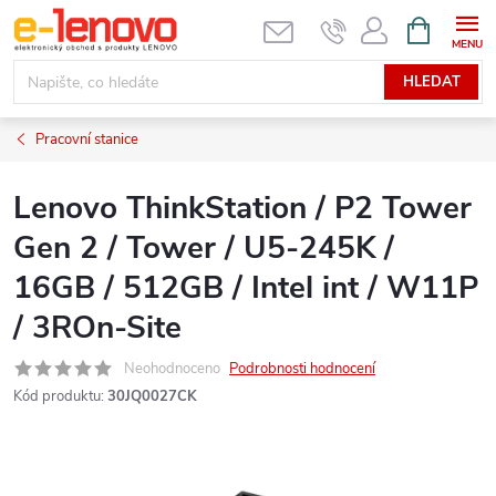
Přejít
NÁKUPNÍ
KOŠÍK
na
obsah
HLEDAT
Pracovní stanice
Lenovo ThinkStation / P2 Tower
Gen 2 / Tower / U5-245K /
16GB / 512GB / Intel int / W11P
/ 3ROn-Site
Neohodnoceno
Podrobnosti hodnocení
Kód produktu:
30JQ0027CK