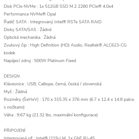
Disk PCIe NVMe : 1x 512GB SSD M.2 2280 PCIe® 4.0x4
Performance NVMe® Opal
Řadič SATA : Integrovaný Intel® RSTe SATA RAID
Disky SATA/SAS : Žádné
Optická mechanika : Žádná
Zvukový čip : High Definition (HD) Audio, Realtek® ALC623-CG
kodek
Napájecí zdroj : 500W Platinum Fixed
DESIGN
Klávesnice : USB, Calliope, černá, česká / slovenská
Myš : Žádná
Rozměry (ŠxHxV) : 170 x 315.35 x 376 mm (6.7 x 12.4 x 14.8 palce,
s nožkami)
Váha : 9.67 kg (21.32 lbs, maximální konfigurace)
PŘIPOJENÍ
Integrovaná síť : Intel® I219-LM, 1x GbE RJ-45