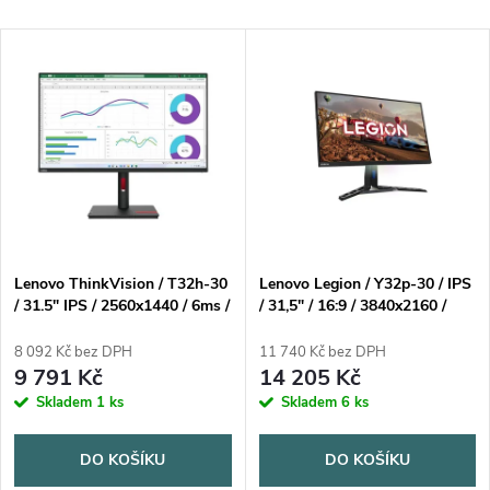
a
Nejdražší
V
Nejprodávanější
z
ý
Abecedně
e
p
n
i
í
s
p
Lenovo ThinkVision / T32h-30
Lenovo Legion / Y32p-30 / IPS
/ 31.5" IPS / 2560x1440 / 6ms /
/ 31,5" / 16:9 / 3840x2160 /
p
HDMI / DP / 4xUSB
1000:1 / 2ms / 144Hz / 400nit /
r
USBA to B+USBC to C +DP /
8 092 Kč bez DPH
11 740 Kč bez DPH
r
AMDFreeSync / USB / VESA
9 791 Kč
14 205 Kč
o
Skladem
1 ks
Skladem
6 ks
o
d
DO KOŠÍKU
DO KOŠÍKU