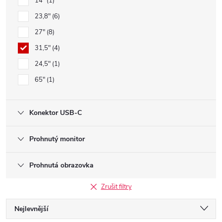
14"
1
23,8"
6
27"
8
31,5"
4
24,5"
1
65"
1
Konektor USB-C
Prohnutý monitor
Prohnutá obrazovka
Zrušit filtry
Ř
Nejlevnější