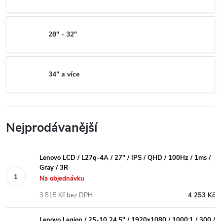
28" - 32"
34" a více
Nejprodávanější
Lenovo LCD / L27q-4A / 27" / IPS / QHD / 100Hz / 1ms /
Gray / 3R
Na objednávku
3 515 Kč bez DPH
4 253 Kč
Lenovo Legion / 25-10 24,5" / 1920x1080 / 1000:1 / 300 /