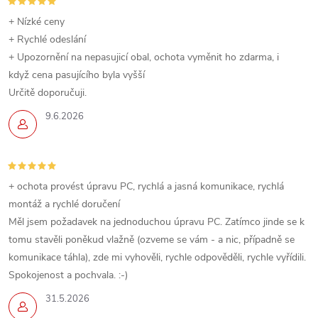
c
í
+ Nízké ceny
+ Rychlé odeslání
p
+ Upozornění na nepasujicí obal, ochota vyměnit ho zdarma, i
když cena pasujícího byla vyšší
r
Určitě doporučuji.
v
9.6.2026
k
y
+ ochota provést úpravu PC, rychlá a jasná komunikace, rychlá
v
montáž a rychlé doručení
ý
Měl jsem požadavek na jednoduchou úpravu PC. Zatímco jinde se k
tomu stavěli poněkud vlažně (ozveme se vám - a nic, případně se
p
komunikace táhla), zde mi vyhověli, rychle odpověděli, rychle vyřídili.
Spokojenost a pochvala. :-)
i
31.5.2026
s