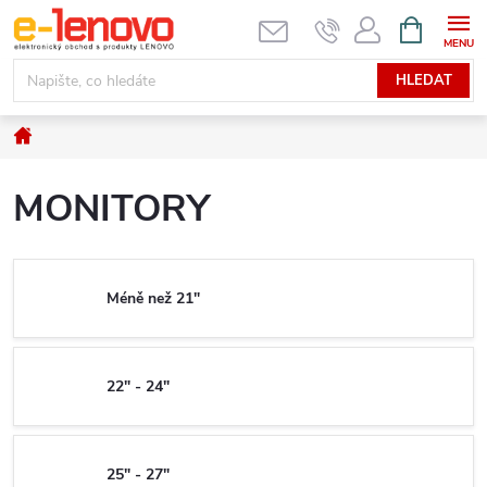
Přejít
NÁKUPNÍ
KOŠÍK
na
obsah
HLEDAT
Domů
MONITORY
Méně než 21"
22" - 24"
25" - 27"