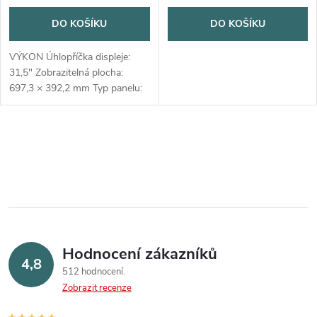
DO KOŠÍKU
DO KOŠÍKU
VÝKON Úhlopříčka displeje:
31,5" Zobrazitelná plocha:
697,3 × 392,2 mm Typ panelu:
IPS (In-Plane Switching)
Podsvícení: WLED Poměr
stran: 16 : 9 Rozlišení: 3840 ×
O
2160 (4K UHD)...
v
l
á
Hodnocení zákazníků
d
4,8
512 hodnocení
a
Zobrazit recenze