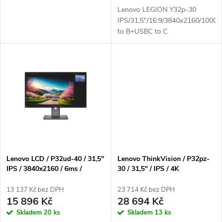
d
u
Lenovo LEGION Y32p-30
u
IPS/31,5"/16:9/3840x2160/1000
k
to B+USBC to C
k
+DP/AMDFreeSync/USB/VESA
t
t
ů
ů
Lenovo LCD / P32ud-40 / 31,5"
Lenovo ThinkVision / P32pz-
IPS / 3840x2160 / 6ms /
30 / 31,5" / IPS / 4K
350nits / 4xUSB-A / USB-B /
3840x2160 / 6ms / 650nitů /
USB-C / 3xThunderbolt /
2xHDMI / DP / 3xUSB /
13 137 Kč bez DPH
23 714 Kč bez DPH
HDMI / 2xDP / RJ45 / Pivot /
1xUSB4 / RJ45 / Výškově
15 896 Kč
28 694 Kč
VESA / černá
nastavitelný / Pivot
Skladem
20 ks
Skladem
13 ks