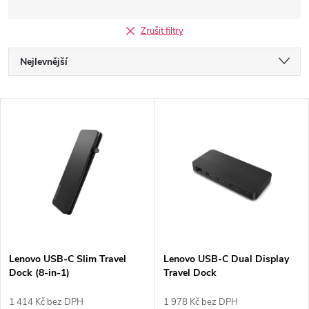
Zrušit filtry
Ř
Nejlevnější
a
Nejdražší
V
Nejprodávanější
z
ý
Abecedně
e
p
n
i
í
s
p
Lenovo USB-C Slim Travel
Lenovo USB-C Dual Display
Dock (8-in-1)
Travel Dock
p
r
1 414 Kč bez DPH
1 978 Kč bez DPH