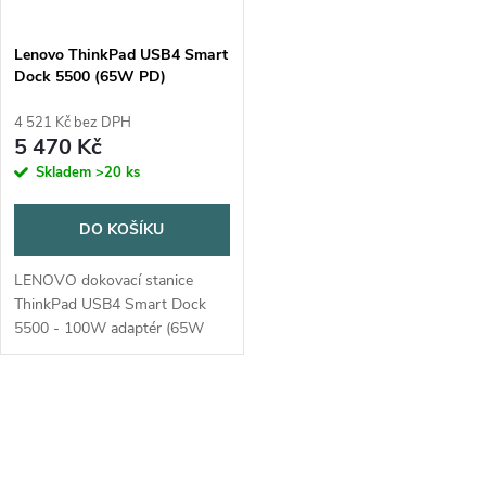
Lenovo ThinkPad USB4 Smart
Dock 5500 (65W PD)
4 521 Kč bez DPH
5 470 Kč
Skladem
>20 ks
DO KOŠÍKU
LENOVO dokovací stanice
ThinkPad USB4 Smart Dock
5500 - 100W adaptér (65W
PD)Lenovo ThinkPad USB4
Smart Dock 5500, navržený
pro zvýšení každodenní
O
produktivity, je špičkou v...
v