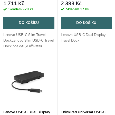
r
1 711 Kč
2 393 Kč
o
Skladem
>20 ks
Skladem
17 ks
o
d
DO KOŠÍKU
DO KOŠÍKU
d
u
Lenovo USB-C Slim Travel
Lenovo USB-C Dual Display
u
DockLenovo Slim USB-C Travel
Travel Dock
k
Dock poskytuje uživateli
k
zvýšení produktivity tím, že
poskytuje rozšíření portů,
t
podporu displeje s vysokým
t
rozlišením a...
ů
ů
Lenovo USB-C Dual Display
ThinkPad Universal USB-C