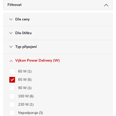
Filtrovat
Dle ceny
Dle štítku
Typ připojení
Výkon Power Delivery (W)
60 W
1
65 W
5
90 W
1
100 W
6
230 W
1
Nepodporuje
3