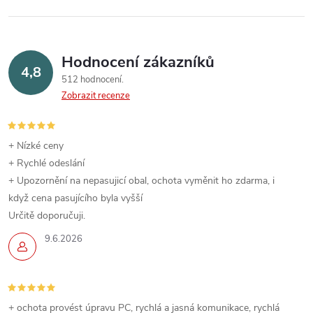
l
á
Hodnocení zákazníků
d
4,8
512 hodnocení
a
Zobrazit recenze
c
í
+ Nízké ceny
+ Rychlé odeslání
p
+ Upozornění na nepasujicí obal, ochota vyměnit ho zdarma, i
když cena pasujícího byla vyšší
r
Určitě doporučuji.
v
9.6.2026
k
y
+ ochota provést úpravu PC, rychlá a jasná komunikace, rychlá