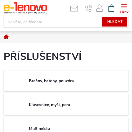
Přejít
NÁKUPNÍ
KOŠÍK
na
obsah
HLEDAT
Domů
PŘÍSLUŠENSTVÍ
Brašny, batohy, pouzdra
Klávesnice, myši, pera
Multimédia