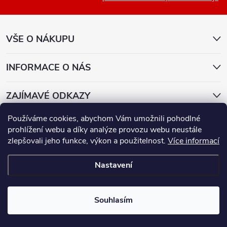
a
VŠE O NÁKUPU
t
í
INFORMACE O NÁS
ZAJÍMAVÉ ODKAZY
Používáme cookies, abychom Vám umožnili pohodlné
Přijímáme online platby
prohlížení webu a díky analýze provozu webu neustále
zlepšovali jeho funkce, výkon a použitelnost.
Více informací
Nastavení
Copyright 2026
E-lenovo
. Všechna práva vyhrazena.
Souhlasím
Vytvořil Shoptet Premium
|
mime digital