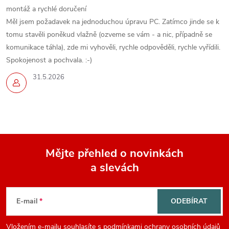
v
montáž a rychlé doručení
ý
Měl jsem požadavek na jednoduchou úpravu PC. Zatímco jinde se k
tomu stavěli poněkud vlažně (ozveme se vám - a nic, případně se
p
komunikace táhla), zde mi vyhověli, rychle odpověděli, rychle vyřídili.
Spokojenost a pochvala. :-)
i
31.5.2026
s
u
Mějte přehled o novinkách
a slevách
Z
á
E-mail
ODEBÍRAT
p
Vložením e-mailu souhlasíte s
podmínkami ochrany osobních údajů