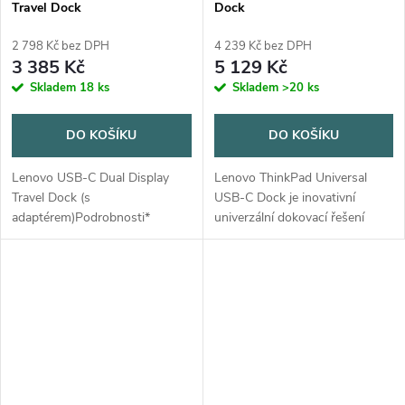
Travel Dock
Dock
2 798 Kč bez DPH
4 239 Kč bez DPH
3 385 Kč
5 129 Kč
Skladem
18 ks
Skladem
>20 ks
DO KOŠÍKU
DO KOŠÍKU
Lenovo USB-C Dual Display
Lenovo ThinkPad Universal
Travel Dock (s
USB-C Dock je inovativní
adaptérem)Podrobnosti*
univerzální dokovací řešení
Výstupní výkon: 65W* Vstupní
zajišťující produktivní pracovní
výkon: 100 W* Napájecí port:
prostředí s možností průtoku
DC-IN Type-C* Barva: černá
vyššího výkonu. Posouvá
(Eclipse Black)* Podporované...
uživatelů za...