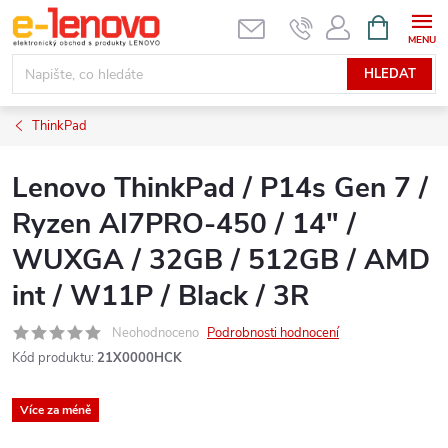
Přejít
NÁKUPNÍ
KOŠÍK
na
obsah
HLEDAT
ThinkPad
Lenovo ThinkPad / P14s Gen 7 /
Ryzen AI7PRO-450 / 14" /
WUXGA / 32GB / 512GB / AMD
int / W11P / Black / 3R
Neohodnoceno
Podrobnosti hodnocení
Kód produktu:
21X0000HCK
Více za méně