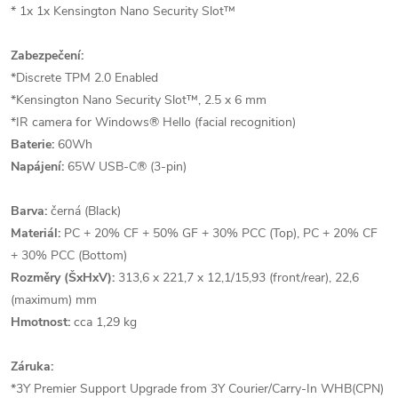
* 1x 1x Kensington Nano Security Slot™
Zabezpečení:
*Discrete TPM 2.0 Enabled
*Kensington Nano Security Slot™, 2.5 x 6 mm
*IR camera for Windows® Hello (facial recognition)
Baterie:
60Wh
Napájení:
65W USB-C® (3-pin)
Barva:
černá (Black)
Materiál:
PC + 20% CF + 50% GF + 30% PCC (Top), PC + 20% CF
+ 30% PCC (Bottom)
Rozměry (ŠxHxV):
313,6 x 221,7 x 12,1/15,93 (front/rear), 22,6
(maximum) mm
Hmotnost:
cca 1,29 kg
Záruka:
*3Y Premier Support Upgrade from 3Y Courier/Carry-In WHB(CPN)