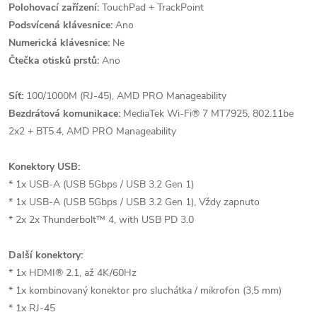
Polohovací zařízení:
TouchPad + TrackPoint
Podsvícená klávesnice:
Ano
Numerická klávesnice:
Ne
Čtečka otisků prstů:
Ano
Síť:
100/1000M (RJ-45), AMD PRO Manageability
Bezdrátová komunikace:
MediaTek Wi-Fi® 7 MT7925, 802.11be
2x2 + BT5.4, AMD PRO Manageability
Konektory USB:
* 1x USB-A (USB 5Gbps / USB 3.2 Gen 1)
* 1x USB-A (USB 5Gbps / USB 3.2 Gen 1), Vždy zapnuto
* 2x 2x Thunderbolt™ 4, with USB PD 3.0
Další konektory:
* 1x HDMI® 2.1, až 4K/60Hz
* 1x kombinovaný konektor pro sluchátka / mikrofon (3,5 mm)
* 1x RJ-45