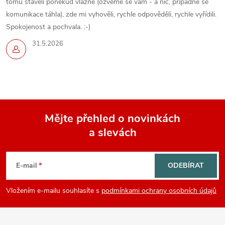
tomu stavěli poněkud vlažně (ozveme se vám - a nic, případně se
komunikace táhla), zde mi vyhověli, rychle odpověděli, rychle vyřídili.
Spokojenost a pochvala. :-)
31.5.2026
Mějte přehled o novinkách
a slevách
Z
á
E-mail
ODEBÍRAT
p
Vložením e-mailu souhlasíte s
podmínkami ochrany osobních údajů
a