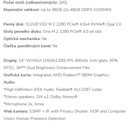
Počet slotů (celkem/volných):
(2/0)
Maximální velikost:
Up to 96GB (2x 48GB DDR5 SODIMM)
Pevný disk:
512GB SSD M.2 2280 PCIe® 4.0x4 NVMe® Opal 2.0
Sloty pevného disku:
One M.2 2280 PCIe® 4.0 x4 slot
Optická mechanika:
Ne
Čtečka paměťových karet:
Ne
Displej:
14" WUXGA (1920x1200) IPS 400nits Anti-glare, 45%
NTSC, 3M™ Dual Brightness Enhancement Film
Grafická karta:
Integrated AMD Radeon™ 860M Graphics
Audio:
*High Definition (HD) Audio, Realtek® ALC3287 codec
*Stereo speakers, 2W x2, Dolby Atmos®
*Microphone 2x, Array
Web kamera:
5.0MP + IR with Privacy Shutter, HDR and Computer
Vision Human Presence Detection