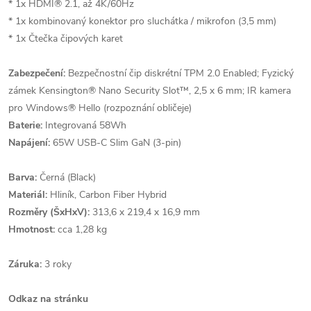
* 1x HDMI® 2.1, až 4K/60Hz
* 1x kombinovaný konektor pro sluchátka / mikrofon (3,5 mm)
* 1x Čtečka čipových karet
Zabezpečení:
Bezpečnostní čip diskrétní TPM 2.0 Enabled; Fyzický
zámek Kensington® Nano Security Slot™, 2,5 x 6 mm; IR kamera
pro Windows® Hello (rozpoznání obličeje)
Baterie:
Integrovaná 58Wh
Napájení:
65W USB-C Slim GaN (3-pin)
Barva:
Černá (Black)
Materiál:
Hliník, Carbon Fiber Hybrid
Rozměry (ŠxHxV):
313,6 x 219,4 x 16,9 mm
Hmotnost:
cca 1,28 kg
Záruka:
3 roky
Odkaz na stránku