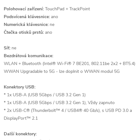
Polohovací zařízení:
TouchPad + TrackPoint
Podsvícená klávesnice:
ano
Numerická klávesnice:
ne
Čtečka otisků prstů:
ano
Síť:
ne
Bezdrátová komunikace:
WLAN + Bluetooth (Intel® Wi-Fi® 7 BE201, 802.11be 2x2 + BT5.4)
WWAN Upgradable to 5G - lze doplnit o WWAN modul 5G
Konektory USB:
* 1x USB-A (USB 5Gbps / USB 3.2 Gen 1)
* 1x USB-A (USB 5Gbps / USB 3.2 Gen 1), Vždy zapnuto
* 2x USB-C® (Thunderbolt™ 4 / USB4® 40 Gb/s), s USB PD 3.0 a
DisplayPort™ 2.1
Další konektory: