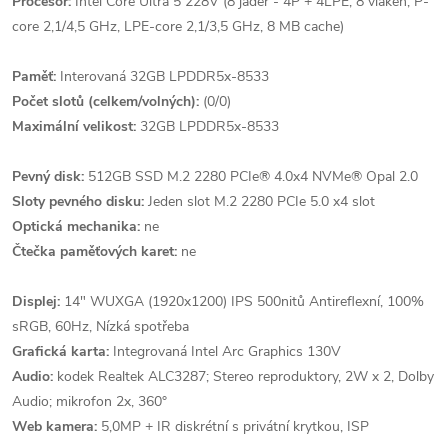
Procesor:
Intel Core Ultra 5 228V (8 jader - 4P + 4LPE, 8 vláken, P-
core 2,1/4,5 GHz, LPE-core 2,1/3,5 GHz, 8 MB cache)
Paměť:
Interovaná 32GB LPDDR5x-8533
Počet slotů (celkem/volných):
(0/0)
Maximální velikost:
32GB LPDDR5x-8533
Pevný disk:
512GB SSD M.2 2280 PCIe® 4.0x4 NVMe® Opal 2.0
Sloty pevného disku:
Jeden slot M.2 2280 PCIe 5.0 x4 slot
Optická mechanika:
ne
Čtečka paměťových karet:
ne
Displej:
14" WUXGA (1920x1200) IPS 500nitů Antireflexní, 100%
sRGB, 60Hz, Nízká spotřeba
Grafická karta:
Integrovaná Intel Arc Graphics 130V
Audio:
kodek Realtek ALC3287; Stereo reproduktory, 2W x 2, Dolby
Audio; mikrofon 2x, 360°
Web kamera:
5,0MP + IR diskrétní s privátní krytkou, ISP