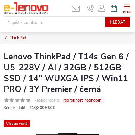
Přejít
NÁKUPNÍ
KOŠÍK
na
obsah
HLEDAT
ThinkPad
Lenovo ThinkPad / T14s Gen 6 /
U5-228V / AI / 32GB / 512GB
SSD / 14” WUXGA IPS / Win11
PRO / 3Y Premier / černá
Neohodnoceno
Podrobnosti hodnocení
Kód produktu:
21QX00H5CK
Více za méně