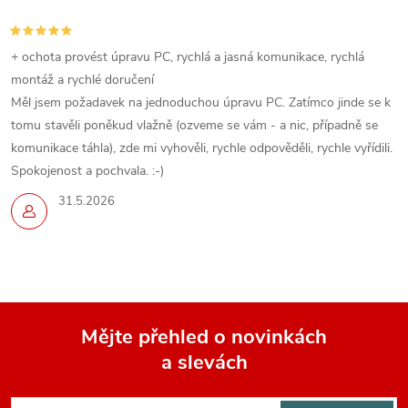
+ ochota provést úpravu PC, rychlá a jasná komunikace, rychlá
montáž a rychlé doručení
Měl jsem požadavek na jednoduchou úpravu PC. Zatímco jinde se k
tomu stavěli poněkud vlažně (ozveme se vám - a nic, případně se
komunikace táhla), zde mi vyhověli, rychle odpověděli, rychle vyřídili.
Spokojenost a pochvala. :-)
31.5.2026
Mějte přehled o novinkách
a slevách
Z