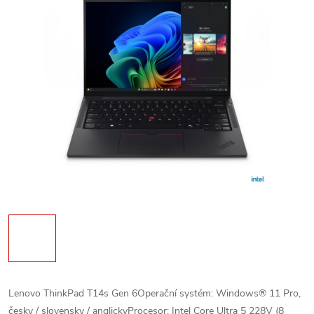
Lenovo ThinkPad T14s Gen 6Operační systém: Windows® 11 Pro,
česky / slovensky / anglickyProcesor: Intel Core Ultra 5 228V (8