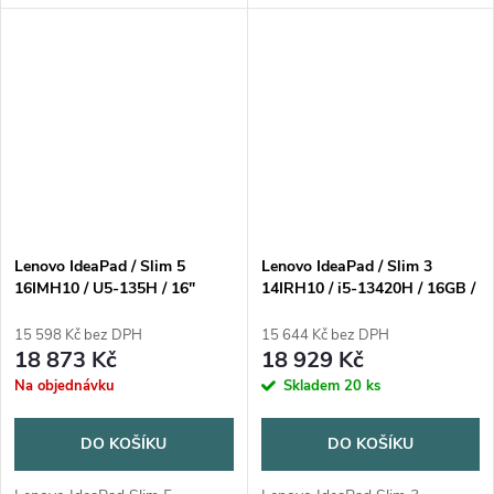
1TB/15,3"/WUXGA/IPS/AG/300nitů/65W/WIN11
HomeProcesor: Intel Core Ultra,
Home Barva: luna grey = šedá
6C (2P + 4LPE)/6T, Max Turbo
MT-P/N: 83K1-00UQCK Záruka
up to 4.4GHz, 12MB Intel
2 roky kurýrem nebo carry-in
Smart CacheNPU: 46...
Lenovo IdeaPad / Slim 5
Lenovo IdeaPad / Slim 3
16IMH10 / U5-135H / 16"
14IRH10 / i5-13420H / 16GB /
WUXGA / 16GB / 512GB /
SSD 512GB / 14" / WUXGA /
Intel int / W11H / Gray / 2R
IPS / AG / 300nitů / 65W /
15 598 Kč bez DPH
15 644 Kč bez DPH
WIN11 Home / šedá
18 873 Kč
18 929 Kč
Na objednávku
Skladem
20 ks
DO KOŠÍKU
DO KOŠÍKU