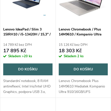
p
n
i
í
s
p
Lenovo IdeaPad / Slim 3
Lenovo Chromebook / Plus
15IRH10 / i5-13420H / 15,3" /
14M9610 / Kompanio Ultra
p
WUXGA / 8GB / 512GB / Intel
910 / 16GB / UFS 256GB / 14"
r
int / W11H / Cosmic Blue / 2R
/ WUXGA / OLED / touch /
14 789 Kč bez DPH
15 126 Kč bez DPH
r
400nitů / ChromeOS / béžová
17 895 Kč
18 303 Kč
o
Skladem
>20 ks
Skladem
2 ks
o
d
DO KOŠÍKU
DO KOŠÍKU
d
u
Standardní notebook, 8 RAM
Lenovo Chromebook Plus
u
antireflexní, Intel Iris/Intel UHD
14M9610 Mediatek Kompanio
k
Graphics, podpora USB 3.x,
Ultra 910/16GB/UFS
k
bluetooth, čtečka karet,
256GB/14"/WUXGA/OLED/touch/
operační systém Windows 11
Barva: seashell = béžová MT-
t
Home
P/N: 83MY-0011MC Záruka 2