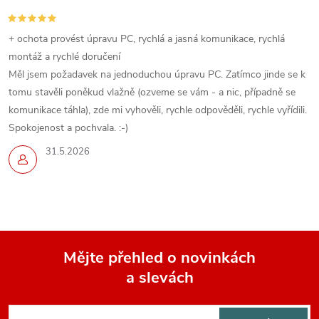
p
i
+ ochota provést úpravu PC, rychlá a jasná komunikace, rychlá
montáž a rychlé doručení
s
Měl jsem požadavek na jednoduchou úpravu PC. Zatímco jinde se k
u
tomu stavěli poněkud vlažně (ozveme se vám - a nic, případně se
komunikace táhla), zde mi vyhověli, rychle odpověděli, rychle vyřídili.
Spokojenost a pochvala. :-)
31.5.2026
Mějte přehled o novinkách
a slevách
Z