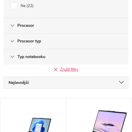
Ne
22
Procesor
Procesor typ
Typ notebooku
Zrušit filtry
Ř
Nejlevnější
a
Nejdražší
V
Nejprodávanější
z
ý
Abecedně
e