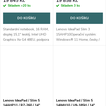
19 845 Kč
19 858 Kč
Skladem
>20 ks
Skladem
3 ks
DO KOŠÍKU
DO KOŠÍKU
Standardní notebook, 16 RAM,
Lenovo IdeaPad Slim 3
displej 15,1" lesklý, Intel UHD
15AHP10Operační systém:
Graphics Xe G4 48EU, podpora
Windows® 11 Home, česky /
USB 3.x, bluetooth, čtečka
slovensky / anglickyProcesor:
karet, podsvícená klávesnice,
AMD Ryzen 7 8840HS (8 jader,
výdrž baterie 8 a více hodin,...
16 vláken, 3,3/5,1 GHz, 16 MB
cache)Paměť: 8GB...
Lenovo IdeaPad / Slim 5
Lenovo IdeaPad / Slim 5
14AHP11 / R7-260 / 14"
14IMH10 / U9-185H / 14"