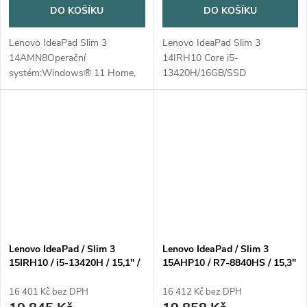
DO KOŠÍKU
DO KOŠÍKU
Lenovo IdeaPad Slim 3
Lenovo IdeaPad Slim 3
14AMN8Operační
14IRH10 Core i5-
systém:Windows® 11 Home,
13420H/16GB/SSD
Czech / Slovak /
512GB/14"/WUXGA/OLED/500ni
EnglishProcesor:AMD Ryzen 5
Home Barva: luna grey = šedá
40 (4 jader / 8 vláken, 2.8 /
MT-P/N: 83K0-0053CK Záruka
4.3GHz, 2MB L2 / 4MB...
2 roky kurýrem nebo carry-in
Lenovo IdeaPad / Slim 3
Lenovo IdeaPad / Slim 3
15IRH10 / i5-13420H / 15,1" /
15AHP10 / R7-8840HS / 15,3"
2560x1600 / 16GB / 512GB /
/ WUXGA / 16GB / 512GB /
UHD Xe / W11H / Blue / 2R
AMD int / W11H / Gray / 2R
16 401 Kč bez DPH
16 412 Kč bez DPH