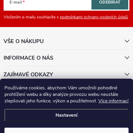
á
E-mail
ODEBÍRAT
p
Vložením e-mailu souhlasíte s
podmínkami ochrany osobních údajů
a
VŠE O NÁKUPU
t
í
INFORMACE O NÁS
ZAJÍMAVÉ ODKAZY
Používáme cookies, abychom Vám umožnili pohodlné
Přijímáme online platby
prohlížení webu a díky analýze provozu webu neustále
zlepšovali jeho funkce, výkon a použitelnost.
Více informací
Nastavení
Copyright 2026
E-lenovo
. Všechna práva vyhrazena.