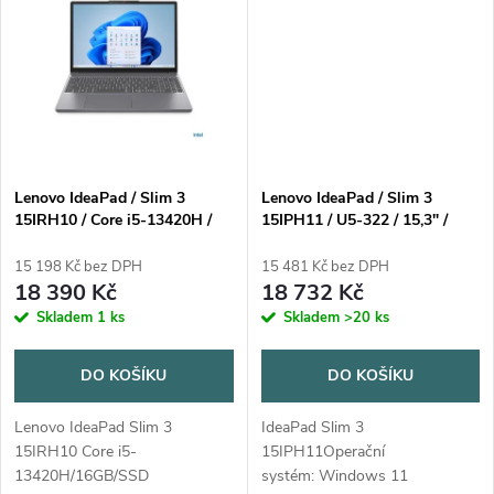
t
roky...
ů
ů
Lenovo IdeaPad / Slim 3
Lenovo IdeaPad / Slim 3
15IRH10 / Core i5-13420H /
15IPH11 / U5-322 / 15,3" /
16GB / SSD 1TB / 15,3" /
WUXGA / 16GB / 512GB /
WUXGA / IPS / AG / 300nitů /
Intel int / W11H / Gray / 2R
15 198 Kč bez DPH
15 481 Kč bez DPH
65W / WIN11 Home / šedá
18 390 Kč
18 732 Kč
Skladem
1 ks
Skladem
>20 ks
DO KOŠÍKU
DO KOŠÍKU
Lenovo IdeaPad Slim 3
IdeaPad Slim 3
15IRH10 Core i5-
15IPH11Operační
13420H/16GB/SSD
systém: Windows 11