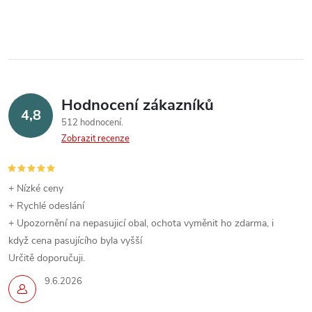
r
d
á
a
n
k
c
o
í
v
Hodnocení zákazníků
4,8
á
p
512 hodnocení
n
Zobrazit recenze
r
í
v
+ Nízké ceny
k
+ Rychlé odeslání
+ Upozornění na nepasujicí obal, ochota vyměnit ho zdarma, i
y
když cena pasujícího byla vyšší
Určitě doporučuji.
v
9.6.2026
ý