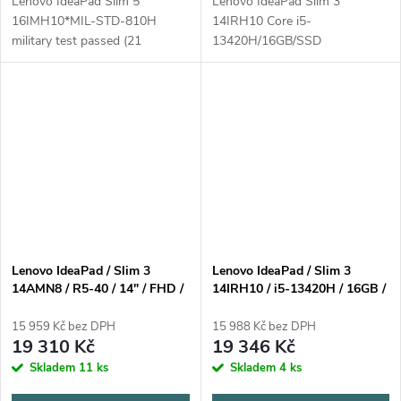
Lenovo IdeaPad Slim 5
Lenovo IdeaPad Slim 3
16IMH10*MIL-STD-810H
14IRH10 Core i5-
military test passed (21
13420H/16GB/SSD
testovaných položek)Operační
512GB/14"/WUXGA/IPS/AG/300
systém: Windows 11 Home,
Home Barva: luna grey = šedá
česky / slovensky /
MT-P/N: 83K0-0055CK Záruka
anglickyProcesor: Intel Core
2 roky kurýrem nebo carry-in
Ultra...
Lenovo IdeaPad / Slim 3
Lenovo IdeaPad / Slim 3
14AMN8 / R5-40 / 14" / FHD /
14IRH10 / i5-13420H / 16GB /
8GB / 512GB / AMD int /
SSD 512GB / 14" / WUXGA /
W11H / Gray / 2R
OLED / 500nitů / 65W /
15 959 Kč bez DPH
15 988 Kč bez DPH
WIN11 Home / šedá
19 310 Kč
19 346 Kč
Skladem
11 ks
Skladem
4 ks