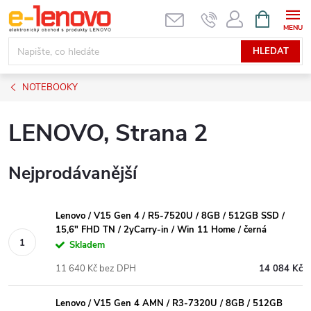
Přejít
NÁKUPNÍ
KOŠÍK
na
obsah
HLEDAT
NOTEBOOKY
LENOVO
, Strana 2
Nejprodávanější
Lenovo / V15 Gen 4 / R5-7520U / 8GB / 512GB SSD /
15,6" FHD TN / 2yCarry-in / Win 11 Home / černá
Skladem
11 640 Kč bez DPH
14 084 Kč
Lenovo / V15 Gen 4 AMN / R3-7320U / 8GB / 512GB