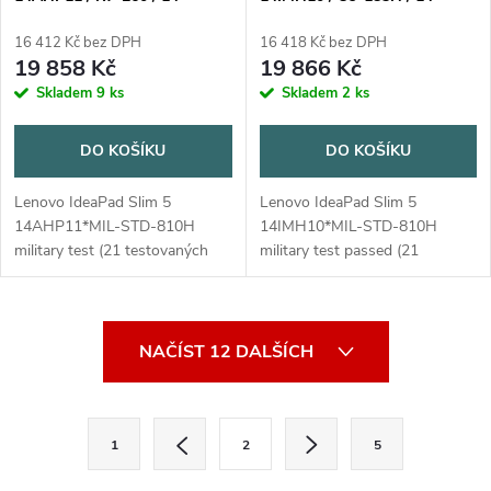
WUXGA / 16GB / 512GB /
WUXGA / 16GB / 512GB /
AMD int / W11H / Gray / 2R
Intel int / bez OS / Blue / 2R
16 412 Kč bez DPH
16 418 Kč bez DPH
19 858 Kč
19 866 Kč
Skladem
9 ks
Skladem
2 ks
DO KOŠÍKU
DO KOŠÍKU
Lenovo IdeaPad Slim 5
Lenovo IdeaPad Slim 5
14AHP11*MIL-STD-810H
14IMH10*MIL-STD-810H
military test (21 testovaných
military test passed (21
položek)Operační systém:
testovaných položek)Operační
Windows® 11 Home, česky /
systém: neProcesor: Intel Core
slovensky / anglickyProcesor:
Ultra 9 185H (16 jader (6P + 8E
O
AMD Ryzen™ 7 260 (8...
+ 2LPE) / 22...
NAČÍST 12 DALŠÍCH
v
l
S
1
2
5
t
á