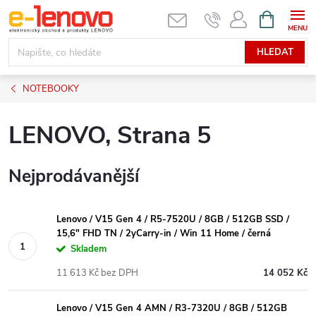
Přejít
NÁKUPNÍ
KOŠÍK
na
obsah
HLEDAT
NOTEBOOKY
LENOVO
, Strana 5
Nejprodávanější
Lenovo / V15 Gen 4 / R5-7520U / 8GB / 512GB SSD /
15,6" FHD TN / 2yCarry-in / Win 11 Home / černá
Skladem
11 613 Kč bez DPH
14 052 Kč
Lenovo / V15 Gen 4 AMN / R3-7320U / 8GB / 512GB