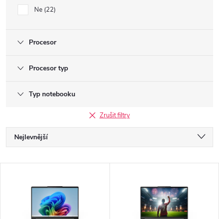
Ne
22
Procesor
Procesor typ
Typ notebooku
Zrušit filtry
Ř
Nejlevnější
a
Nejdražší
V
Nejprodávanější
z
ý
Abecedně
e