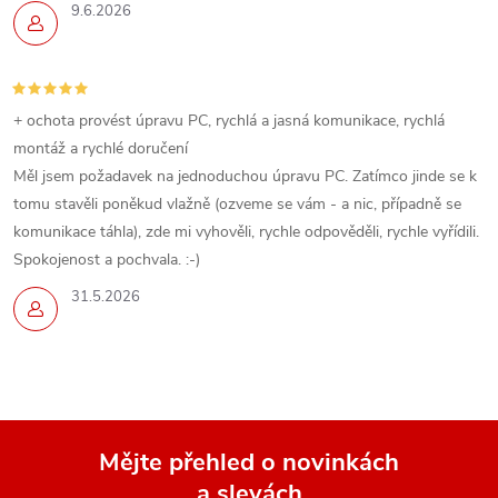
9.6.2026
y
v
ý
+ ochota provést úpravu PC, rychlá a jasná komunikace, rychlá
montáž a rychlé doručení
p
Měl jsem požadavek na jednoduchou úpravu PC. Zatímco jinde se k
tomu stavěli poněkud vlažně (ozveme se vám - a nic, případně se
i
komunikace táhla), zde mi vyhověli, rychle odpověděli, rychle vyřídili.
s
Spokojenost a pochvala. :-)
u
31.5.2026
Mějte přehled o novinkách
a slevách