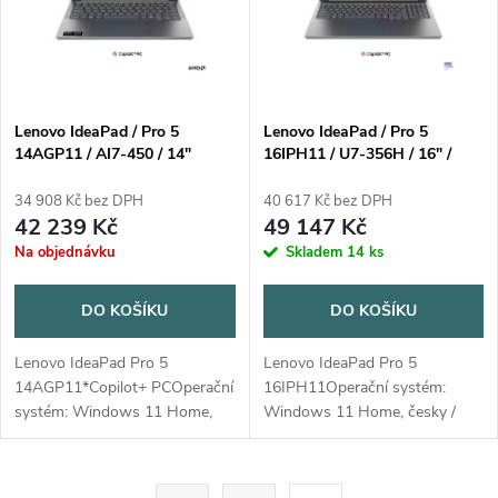
p
n
i
í
s
p
Lenovo IdeaPad / Pro 5
Lenovo IdeaPad / Pro 5
14AGP11 / AI7-450 / 14"
16IPH11 / U7-356H / 16" /
p
2880x1800 / 32GB / 1TB /
2880x1800 / 32GB / 1TB / RTX
r
AMD int / W11H / Gray / 2R
5050 / W11H / Gray / 2R
34 908 Kč bez DPH
40 617 Kč bez DPH
r
42 239 Kč
49 147 Kč
o
Na objednávku
Skladem
14 ks
o
d
DO KOŠÍKU
DO KOŠÍKU
d
u
Lenovo IdeaPad Pro 5
Lenovo IdeaPad Pro 5
u
14AGP11*Copilot+ PCOperační
16IPH11Operační systém:
k
systém: Windows 11 Home,
Windows 11 Home, česky /
k
česky / slovensky /
slovensky / anglickyProcesor:
anglickyProcesor: AMD Ryzen
Intel Core Ultra 7 356H, 16
t
AI 7 450 (8 jader / 16 vláken,
jader (4P + 8E + 4LPE) / 16