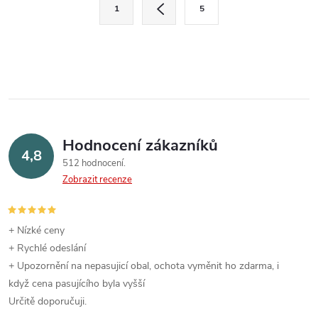
t
O
S
2.0 / 5.1GHz, 8MB L2 /...
vláken, P-core...
1
5
ů
t
v
ů
r
l
á
n
á
k
d
o
v
a
Hodnocení zákazníků
4,8
á
512 hodnocení
c
n
Zobrazit recenze
í
í
p
+ Nízké ceny
+ Rychlé odeslání
r
+ Upozornění na nepasujicí obal, ochota vyměnit ho zdarma, i
v
když cena pasujícího byla vyšší
Určitě doporučuji.
k