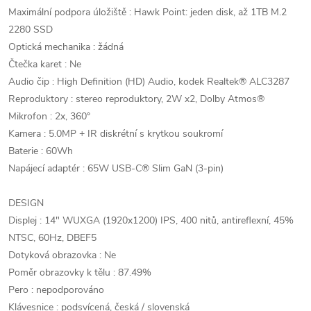
Maximální podpora úložiště : Hawk Point: jeden disk, až 1TB M.2
2280 SSD
Optická mechanika : žádná
Čtečka karet : Ne
Audio čip : High Definition (HD) Audio, kodek Realtek® ALC3287
Reproduktory : stereo reproduktory, 2W x2, Dolby Atmos®
Mikrofon : 2x, 360°
Kamera : 5.0MP + IR diskrétní s krytkou soukromí
Baterie : 60Wh
Napájecí adaptér : 65W USB-C® Slim GaN (3-pin)
DESIGN
Displej : 14" WUXGA (1920x1200) IPS, 400 nitů, antireflexní, 45%
NTSC, 60Hz, DBEF5
Dotyková obrazovka : Ne
Poměr obrazovky k tělu : 87.49%
Pero : nepodporováno
Klávesnice : podsvícená, česká / slovenská