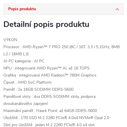
Popis produktu
Detailní popis produktu
VÝKON
Procesor : AMD Ryzen™ 7 PRO 250 (8C / 16T, 3.3 / 5.1GHz, 8MB
L2 / 16MB L3)
AI PC kategorie : AI PC
NPU : integrované AMD Ryzen™ AI, až 16 TOPS
Grafika : integrovaná AMD Radeon™ 780M Graphics
Čipset : AMD SoC Platform
Paměť : 2x 16GB SODIMM DDR5-5600
Paměťové sloty : dva DDR5 SODIMM sloty, podpora
dvoukanálového zapojení
Maximální paměť : Hawk Point: až 64GB DDR5-5600
Úložiště : 1TB SSD M.2 2280 PCIe® 4.0x4 NVMe® Opal 2.0
Slot pro úložiště : jeden M.2 2280 PCIe® 4.0 x4 slot