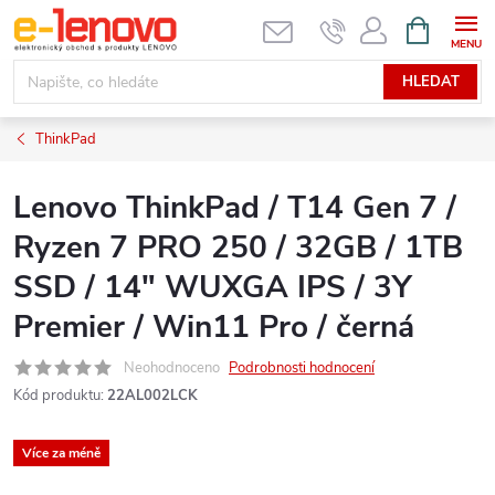
Přejít
NÁKUPNÍ
KOŠÍK
na
obsah
HLEDAT
ThinkPad
Lenovo ThinkPad / T14 Gen 7 /
Ryzen 7 PRO 250 / 32GB / 1TB
SSD / 14" WUXGA IPS / 3Y
Premier / Win11 Pro / černá
Neohodnoceno
Podrobnosti hodnocení
Kód produktu:
22AL002LCK
Více za méně