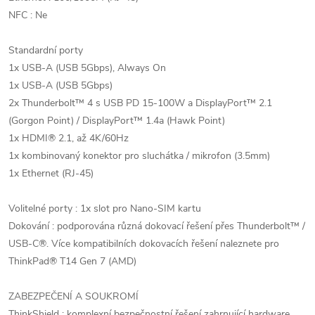
NFC : Ne
Standardní porty
1x USB-A (USB 5Gbps), Always On
1x USB-A (USB 5Gbps)
2x Thunderbolt™ 4 s USB PD 15-100W a DisplayPort™ 2.1
(Gorgon Point) / DisplayPort™ 1.4a (Hawk Point)
1x HDMI® 2.1, až 4K/60Hz
1x kombinovaný konektor pro sluchátka / mikrofon (3.5mm)
1x Ethernet (RJ-45)
Volitelné porty : 1x slot pro Nano-SIM kartu
Dokování : podporována různá dokovací řešení přes Thunderbolt™ /
USB-C®. Více kompatibilních dokovacích řešení naleznete pro
ThinkPad® T14 Gen 7 (AMD)
ZABEZPEČENÍ A SOUKROMÍ
ThinkShield : komplexní bezpečnostní řešení zahrnující hardware,