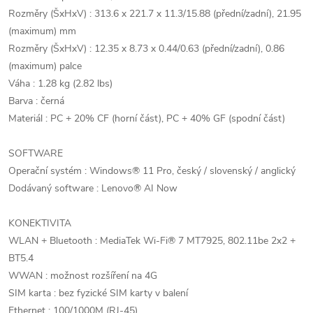
Rozměry (ŠxHxV) : 313.6 x 221.7 x 11.3/15.88 (přední/zadní), 21.95
(maximum) mm
Rozměry (ŠxHxV) : 12.35 x 8.73 x 0.44/0.63 (přední/zadní), 0.86
(maximum) palce
Váha : 1.28 kg (2.82 lbs)
Barva : černá
Materiál : PC + 20% CF (horní část), PC + 40% GF (spodní část)
SOFTWARE
Operační systém : Windows® 11 Pro, český / slovenský / anglický
Dodávaný software : Lenovo® AI Now
KONEKTIVITA
WLAN + Bluetooth : MediaTek Wi-Fi® 7 MT7925, 802.11be 2x2 +
BT5.4
WWAN : možnost rozšíření na 4G
SIM karta : bez fyzické SIM karty v balení
Ethernet : 100/1000M (RJ-45)