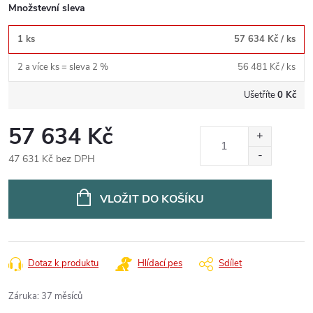
Množstevní sleva
1 ks
57 634 Kč
/ ks
2 a více ks = sleva 2 %
56 481 Kč
/ ks
Ušetříte
0 Kč
57 634 Kč
47 631 Kč bez DPH
Měrná
cena:
VLOŽIT DO KOŠÍKU
Dotaz k produktu
Hlídací pes
Sdílet
Záruka
:
37 měsíců