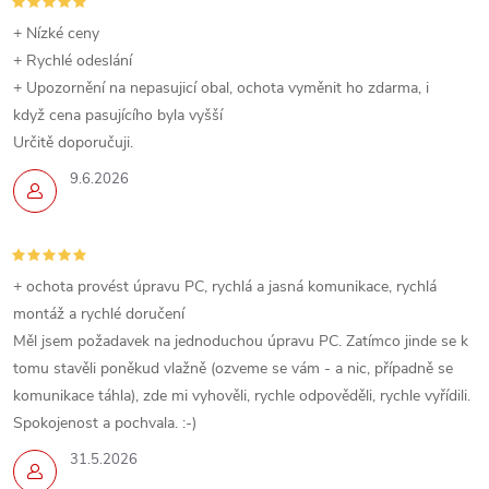
+ Nízké ceny
+ Rychlé odeslání
+ Upozornění na nepasujicí obal, ochota vyměnit ho zdarma, i
když cena pasujícího byla vyšší
Určitě doporučuji.
9.6.2026
+ ochota provést úpravu PC, rychlá a jasná komunikace, rychlá
montáž a rychlé doručení
Měl jsem požadavek na jednoduchou úpravu PC. Zatímco jinde se k
tomu stavěli poněkud vlažně (ozveme se vám - a nic, případně se
komunikace táhla), zde mi vyhověli, rychle odpověděli, rychle vyřídili.
Spokojenost a pochvala. :-)
31.5.2026