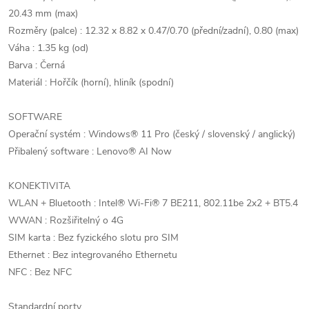
20.43 mm (max)
Rozměry (palce) : 12.32 x 8.82 x 0.47/0.70 (přední/zadní), 0.80 (max)
Váha : 1.35 kg (od)
Barva : Černá
Materiál : Hořčík (horní), hliník (spodní)
SOFTWARE
Operační systém : Windows® 11 Pro (český / slovenský / anglický)
Přibalený software : Lenovo® AI Now
KONEKTIVITA
WLAN + Bluetooth : Intel® Wi-Fi® 7 BE211, 802.11be 2x2 + BT5.4
WWAN : Rozšiřitelný o 4G
SIM karta : Bez fyzického slotu pro SIM
Ethernet : Bez integrovaného Ethernetu
NFC : Bez NFC
Standardní porty