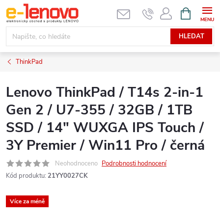
Přejít
NÁKUPNÍ
KOŠÍK
na
obsah
HLEDAT
ThinkPad
Lenovo ThinkPad / T14s 2-in-1
Gen 2 / U7-355 / 32GB / 1TB
SSD / 14" WUXGA IPS Touch /
3Y Premier / Win11 Pro / černá
Neohodnoceno
Podrobnosti hodnocení
Kód produktu:
21YY0027CK
Více za méně