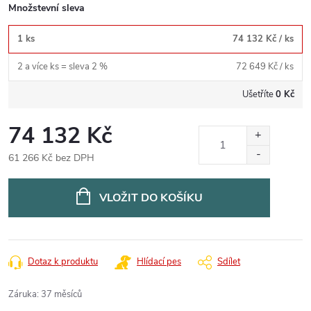
Množstevní sleva
1 ks
74 132 Kč
/ ks
2 a více ks = sleva 2 %
72 649 Kč
/ ks
Ušetříte
0 Kč
74 132 Kč
61 266 Kč bez DPH
Měrná
cena:
VLOŽIT DO KOŠÍKU
Dotaz k produktu
Hlídací pes
Sdílet
Záruka
:
37 měsíců