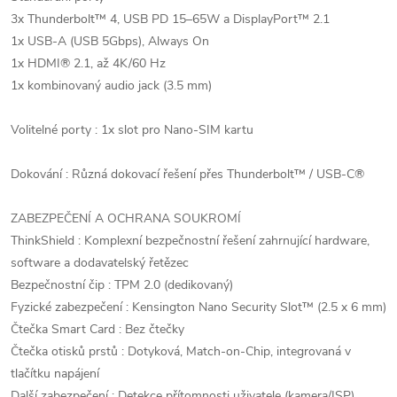
3x Thunderbolt™ 4, USB PD 15–65W a DisplayPort™ 2.1
1x USB-A (USB 5Gbps), Always On
1x HDMI® 2.1, až 4K/60 Hz
1x kombinovaný audio jack (3.5 mm)
Volitelné porty : 1x slot pro Nano-SIM kartu
Dokování : Různá dokovací řešení přes Thunderbolt™ / USB-C®
ZABEZPEČENÍ A OCHRANA SOUKROMÍ
ThinkShield : Komplexní bezpečnostní řešení zahrnující hardware,
software a dodavatelský řetězec
Bezpečnostní čip : TPM 2.0 (dedikovaný)
Fyzické zabezpečení : Kensington Nano Security Slot™ (2.5 x 6 mm)
Čtečka Smart Card : Bez čtečky
Čtečka otisků prstů : Dotyková, Match-on-Chip, integrovaná v
tlačítku napájení
Další zabezpečení : Detekce přítomnosti uživatele (kamera/ISP),