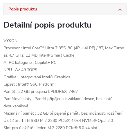
Popis produktu
Detailní popis produktu
VÝKON
Procesor : Intel Core™ Ultra 7 355, 8C (4P + 4LPE) / 8T, Max Turbo
až 4.7 GHz, 12 MB Intel® Smart Cache
AI PC kategorie : Copilot+ PC
NPU : Až 49 TOPS
Grafika : Integrovaná Intel® Graphics
Čipset : Intel® SoC Platform
Paměť : 32 GB připájená LPDDR5X-7467
Paměťové sloty : Paměť připájena k základní desce, bez slotů,
dvoukanálová
Maximální paměť : 32 GB připájené paměti, bez možnosti rozšíření
Úložiště : 1 TB SSD M.2 2280 PCIe® 4.0x4 NVMe® Opal 2.0
Slot pro úložiště : Jeden M.2 2280 PCIe® 5.0 x4 slot