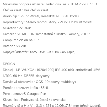
Maximální podpora úložiště : Jeden disk, až 2 TB M.2 2280 SSD
Čtečka karet : Bez čtečky karet
Audio čip : SoundWire®, Realtek® ALC3346 kodek
Reproduktory : Stereo reproduktory, 2W x2, Dolby Atmos®
Mikrofon : 2x, 360°
Kamera : 5.0 MP + IR samostatná s krytkou kamery, vHDR,
Computer Vision na ISP
Baterie : 58 Wh
Napájecí adaptér : 65W USB-C® Slim GaN (3pin)
DESIGN
Displej : 14" WUXGA (1920x1200) IPS 400 nitů, antireflexní, 45%
NTSC, 60 Hz, DBEF5, dotykový
Dotyková obrazovka : OGS, 10bodový multidotyk
Poměr obrazovky k tělu : 85 %
Pero : Lenovo® Garaged Pen
Klávesnice : Podsvícená, česká / slovenská
Rozměry (Š x H x V) : 313 x 224 x 12.06/17.84 mm (přední/zadní),