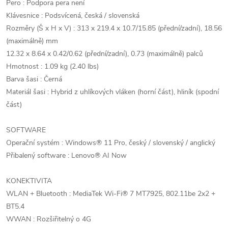
Pero : Podpora pera není
Klávesnice : Podsvícená, česká / slovenská
Rozměry (Š x H x V) : 313 x 219.4 x 10.7/15.85 (přední/zadní), 18.56
(maximálně) mm
12.32 x 8.64 x 0.42/0.62 (přední/zadní), 0.73 (maximálně) palců
Hmotnost : 1.09 kg (2.40 lbs)
Barva šasi : Černá
Materiál šasi : Hybrid z uhlíkových vláken (horní část), hliník (spodní
část)
SOFTWARE
Operační systém : Windows® 11 Pro, český / slovenský / anglický
Přibalený software : Lenovo® AI Now
KONEKTIVITA
WLAN + Bluetooth : MediaTek Wi-Fi® 7 MT7925, 802.11be 2x2 +
BT5.4
WWAN : Rozšiřitelný o 4G