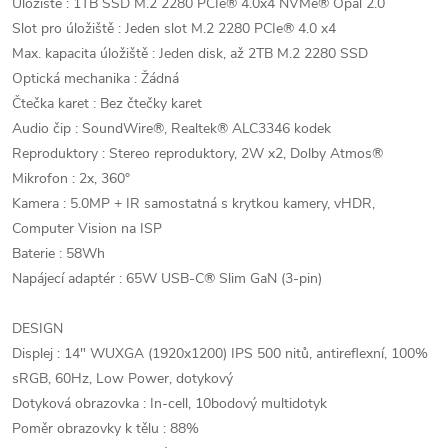
Úložiště : 1TB SSD M.2 2280 PCIe® 4.0x4 NVMe® Opal 2.0
Slot pro úložiště : Jeden slot M.2 2280 PCIe® 4.0 x4
Max. kapacita úložiště : Jeden disk, až 2TB M.2 2280 SSD
Optická mechanika : Žádná
Čtečka karet : Bez čtečky karet
Audio čip : SoundWire®, Realtek® ALC3346 kodek
Reproduktory : Stereo reproduktory, 2W x2, Dolby Atmos®
Mikrofon : 2x, 360°
Kamera : 5.0MP + IR samostatná s krytkou kamery, vHDR,
Computer Vision na ISP
Baterie : 58Wh
Napájecí adaptér : 65W USB-C® Slim GaN (3-pin)
DESIGN
Displej : 14" WUXGA (1920x1200) IPS 500 nitů, antireflexní, 100%
sRGB, 60Hz, Low Power, dotykový
Dotyková obrazovka : In-cell, 10bodový multidotyk
Poměr obrazovky k tělu : 88%