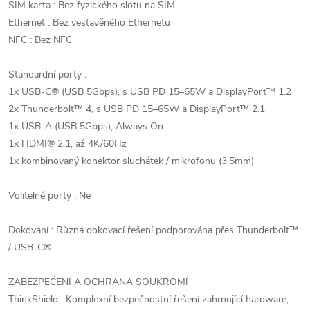
SIM karta : Bez fyzického slotu na SIM
Ethernet : Bez vestavěného Ethernetu
NFC : Bez NFC
Standardní porty :
1x USB-C® (USB 5Gbps), s USB PD 15–65W a DisplayPort™ 1.2
2x Thunderbolt™ 4, s USB PD 15–65W a DisplayPort™ 2.1
1x USB-A (USB 5Gbps), Always On
1x HDMI® 2.1, až 4K/60Hz
1x kombinovaný konektor sluchátek / mikrofonu (3.5mm)
Volitelné porty : Ne
Dokování : Různá dokovací řešení podporována přes Thunderbolt™
/ USB-C®
ZABEZPEČENÍ A OCHRANA SOUKROMÍ
ThinkShield : Komplexní bezpečnostní řešení zahrnující hardware,