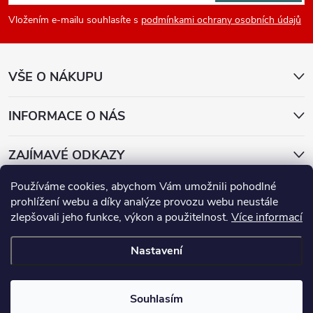
p
Vložením e-mailu souhlasíte s
podmínkami ochrany osobních údajů
a
VŠE O NÁKUPU
t
í
INFORMACE O NÁS
ZAJÍMAVÉ ODKAZY
Používáme cookies, abychom Vám umožnili pohodlné
Přijímáme online platby
prohlížení webu a díky analýze provozu webu neustále
zlepšovali jeho funkce, výkon a použitelnost.
Více informací
Nastavení
Copyright 2026
E-lenovo
. Všechna práva vyhrazena.
Souhlasím
Vytvořil Shoptet Premium
|
mime digital