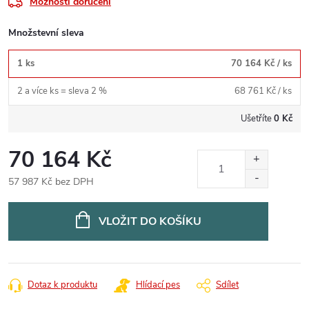
Možnosti doručení
Množstevní sleva
1 ks
70 164 Kč
/ ks
2 a více ks = sleva 2 %
68 761 Kč
/ ks
Ušetříte
0 Kč
70 164 Kč
57 987 Kč bez DPH
Měrná
cena:
VLOŽIT DO KOŠÍKU
Dotaz k produktu
Hlídací pes
Sdílet