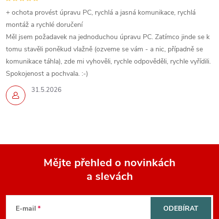
+ ochota provést úpravu PC, rychlá a jasná komunikace, rychlá
montáž a rychlé doručení
Měl jsem požadavek na jednoduchou úpravu PC. Zatímco jinde se k
tomu stavěli poněkud vlažně (ozveme se vám - a nic, případně se
komunikace táhla), zde mi vyhověli, rychle odpověděli, rychle vyřídili.
Spokojenost a pochvala. :-)
31.5.2026
Mějte přehled o novinkách
a slevách
Z
á
E-mail
ODEBÍRAT