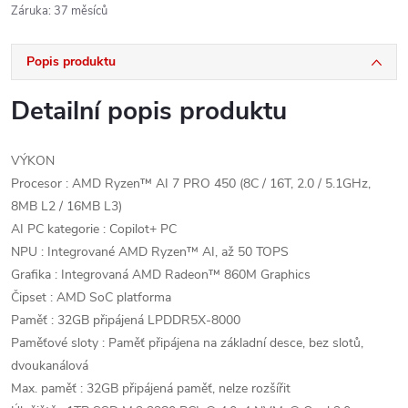
Záruka
:
37 měsíců
Popis produktu
Detailní popis produktu
VÝKON
Procesor : AMD Ryzen™ AI 7 PRO 450 (8C / 16T, 2.0 / 5.1GHz,
8MB L2 / 16MB L3)
AI PC kategorie : Copilot+ PC
NPU : Integrované AMD Ryzen™ AI, až 50 TOPS
Grafika : Integrovaná AMD Radeon™ 860M Graphics
Čipset : AMD SoC platforma
Paměť : 32GB připájená LPDDR5X-8000
Paměťové sloty : Paměť připájena na základní desce, bez slotů,
dvoukanálová
Max. paměť : 32GB připájená paměť, nelze rozšířit