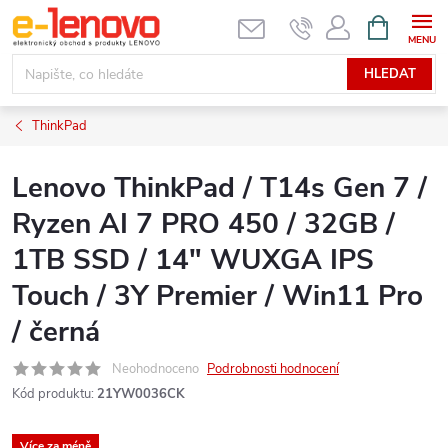
Přejít
NÁKUPNÍ
KOŠÍK
na
obsah
HLEDAT
ThinkPad
Lenovo ThinkPad / T14s Gen 7 /
Ryzen AI 7 PRO 450 / 32GB /
1TB SSD / 14" WUXGA IPS
Touch / 3Y Premier / Win11 Pro
/ černá
Neohodnoceno
Podrobnosti hodnocení
Kód produktu:
21YW0036CK
Více za méně