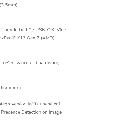
 (3.5mm)
es Thunderbolt™ / USB-C®. Více
ThinkPad® X13 Gen 7 (AMD)
í řešení zahrnující hardware,
2.5 x 6 mm
tegrovaná v tlačítku napájení
 Presence Detection on Image