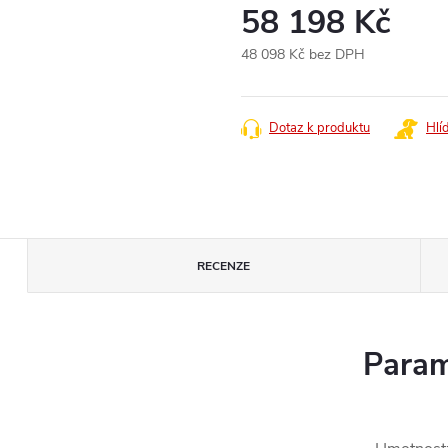
58 198 Kč
48 098 Kč bez DPH
Měrná
cena:
Dotaz k produktu
Hlí
RECENZE
Param