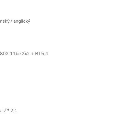
ský / anglický
 802.11be 2x2 + BT5.4
ort™ 2.1