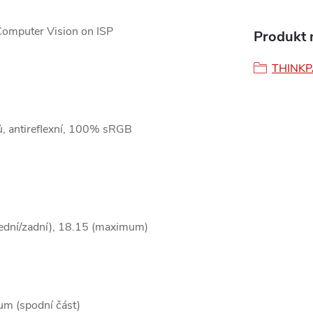
Computer Vision on ISP
Produkt n
THINK
, antireflexní, 100% sRGB
ední/zadní), 18.15 (maximum)
ium (spodní část)