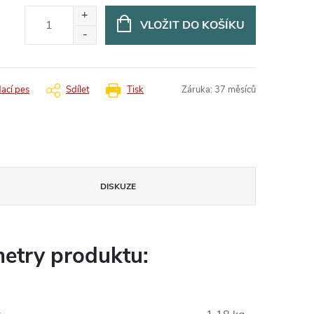
VLOŽIT DO KOŠÍKU
dací pes
Sdílet
Tisk
Záruka
:
37 měsíců
DISKUZE
etry produktu: