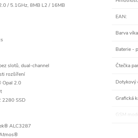
Hmotnost
2.0 / 5.1GHz, 8MB L2 / 16MB
EAN
:
Barva víka
cs
Baterie - 
bez slotů, dual-channel
Čtečka pa
i rozšíření
Dotykový 
 Opal 2.0
t
Grafická k
M.2 2280 SSD
GSM mod
altek® ALC3287
y Atmos®