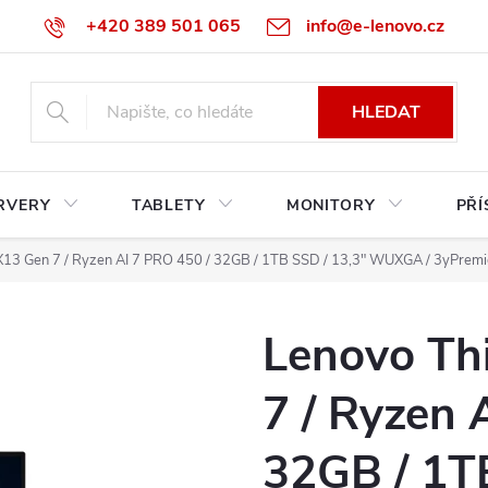
+420 389 501 065
info@e-lenovo.cz
HLEDAT
RVERY
TABLETY
MONITORY
PŘÍ
X13 Gen 7 / Ryzen AI 7 PRO 450 / 32GB / 1TB SSD / 13,3" WUXGA / 3yPremie
Lenovo Th
7 / Ryzen 
32GB / 1T