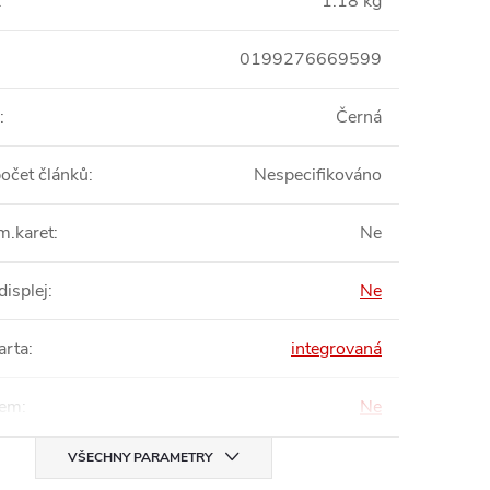
:
1.18 kg
0199276669599
:
Černá
počet článků
:
Nespecifikováno
m.karet
:
Ne
displej
:
Ne
arta
:
integrovaná
em
:
Ne
VŠECHNY PARAMETRY