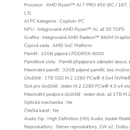
Procesor : AMD Ryzen™ AI 7 PRO 450 (8C / 16T, 
L3)
AI PC kategorie : Copilot+ PC
NPU : Integrované AMD Ryzen™ AI, až 50 TOPS
Grafika : Integrovaná AMD Radeon™ 860M Graphi
Čipová sada : AMD SoC Platform
Paměť : 32GB pájená LPDDR5X-8000
Paměťové sloty : Paměť připájená k základní desce, 
Maximální paměť : 32GB pájené paměti, bez možnost
Úložiště : 1TB SSD M.2 2280 PCIe® 4.0x4 NVMe®
Slot pro úložiště : Jeden M.2 2280 PCIe® 4.0 x4 slo
Maximální podpora úložiště : Jeden disk, až 1TB 
Optická mechanika : Ne
Čtečka karet : Ne
Audio čip : High Definition (HD) Audio, kodek Re
Reproduktory : Stereo reproduktory, 2W x2, Dolb