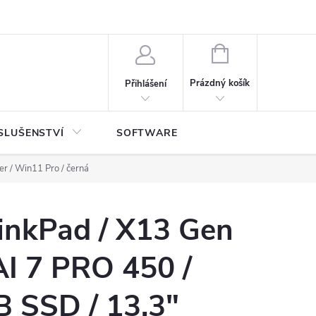
NÁKUPNÍ
KOŠÍK
Prázdný košík
Přihlášení
SLUŠENSTVÍ
SOFTWARE
r / Win11 Pro / černá
inkPad / X13 Gen
AI 7 PRO 450 /
B SSD / 13,3"