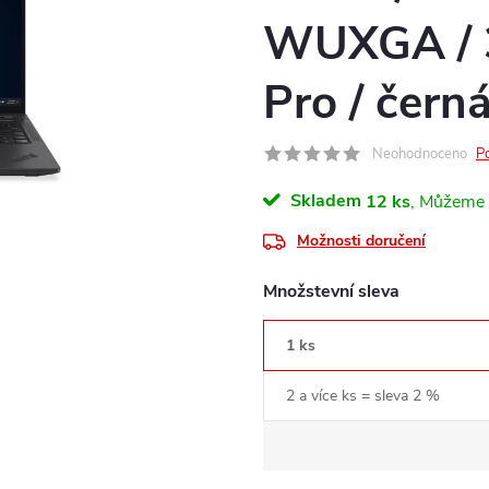
WUXGA / 3
Pro / čern
Neohodnoceno
P
Skladem
12 ks
Možnosti doručení
Množstevní sleva
1 ks
2 a více ks = sleva 2 %