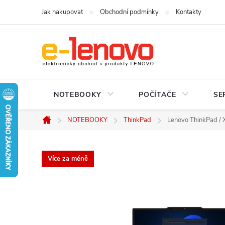
Přejít
Jak nakupovat
Obchodní podmínky
Kontakty
na
obsah
NOTEBOOKY
POČÍTAČE
SE
NOTEBOOKY
ThinkPad
Lenovo ThinkPad / 
Domů
Více za méně