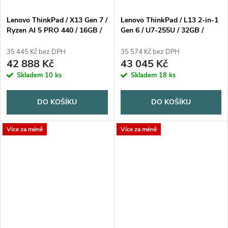
Lenovo ThinkPad / X13 Gen 7 /
Lenovo ThinkPad / L13 2-in-1
Ryzen AI 5 PRO 440 / 16GB /
Gen 6 / U7-255U / 32GB /
256GB SSD / 13,3" WUXGA /
512GB SSD / 13.3" WUXGA
3yPremier / Win11 Pro / černá
IPS Touch / 3Y Onsite / Win11
35 445 Kč bez DPH
35 574 Kč bez DPH
Pro / šedá
42 888 Kč
43 045 Kč
Skladem
10 ks
Skladem
18 ks
DO KOŠÍKU
DO KOŠÍKU
Více za méně
Více za méně