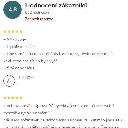
k
Hodnocení zákazníků
4,8
y
512 hodnocení
Zobrazit recenze
v
ý
+ Nízké ceny
p
+ Rychlé odeslání
+ Upozornění na nepasujicí obal, ochota vyměnit ho zdarma, i
i
když cena pasujícího byla vyšší
s
Určitě doporučuji.
9.6.2026
u
+ ochota provést úpravu PC, rychlá a jasná komunikace, rychlá
montáž a rychlé doručení
Měl jsem požadavek na jednoduchou úpravu PC. Zatímco jinde se k
tomu stavěli poněkud vlažně (ozveme se vám - a nic, případně se