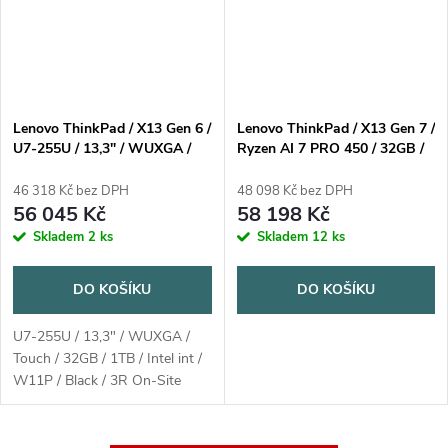
Lenovo ThinkPad / X13 Gen 6 /
Lenovo ThinkPad / X13 Gen 7 /
U7-255U / 13,3" / WUXGA /
Ryzen AI 7 PRO 450 / 32GB /
Touch / 32GB / 1TB / Intel int /
1TB SSD / 13,3" WUXGA /
W11P / Black / 3R On-Site
3yPremier / Win11 Pro / černá
46 318 Kč bez DPH
48 098 Kč bez DPH
56 045 Kč
58 198 Kč
Skladem
2 ks
Skladem
12 ks
DO KOŠÍKU
DO KOŠÍKU
U7-255U / 13,3" / WUXGA /
Touch / 32GB / 1TB / Intel int /
W11P / Black / 3R On-Site