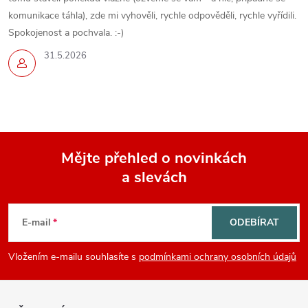
komunikace táhla), zde mi vyhověli, rychle odpověděli, rychle vyřídili.
Spokojenost a pochvala. :-)
31.5.2026
Mějte přehled o novinkách
a slevách
Z
á
E-mail
ODEBÍRAT
p
Vložením e-mailu souhlasíte s
podmínkami ochrany osobních údajů
a