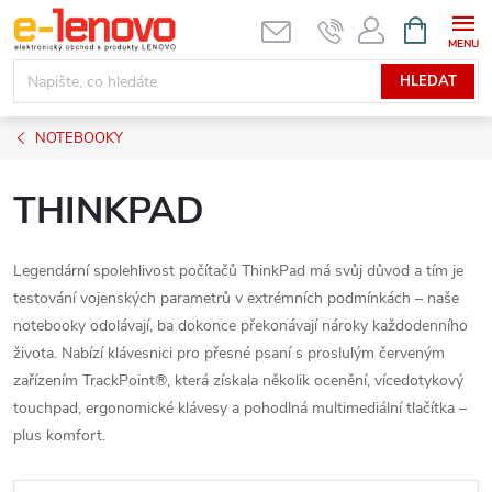
Přejít
NÁKUPNÍ
KOŠÍK
na
obsah
HLEDAT
NOTEBOOKY
THINKPAD
Legendární spolehlivost počítačů ThinkPad má svůj důvod a tím je
testování vojenských parametrů v extrémních podmínkách – naše
notebooky odolávají, ba dokonce překonávají nároky každodenního
života. Nabízí klávesnici pro přesné psaní s proslulým červeným
zařízením TrackPoint®, která získala několik ocenění, vícedotykový
touchpad, ergonomické klávesy a pohodlná multimediální tlačítka –
plus komfort.