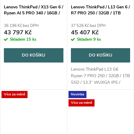
Lenovo ThinkPad / X13 Gen 6 /
Lenovo ThinkPad / L13 Gen 6 /
Ryzen AI 5 PRO 340 / 16GB /
R7 PRO 250 / 32GB / 1TB
512GB SSD / 13.3" WUXGA
SSD / 13.3" WUXGA IPS /
IPS / 3yPremier / Win11 Pro /
3yOnSite / Win11 Pro / černá
36 196 Kč bez DPH
37 526 Kč bez DPH
černá
43 797 Kč
45 407 Kč
Skladem
15 ks
Skladem
9 ks
DO KOŠÍKU
DO KOŠÍKU
Lenovo ThinkPad L13 G6
Ryzen 7 PRO 250 / 32GB / 1TB
SSD / 13.3” WUXGA IPS /
3yOnSite / Win11 Pro / černá
Více za méně
Novinka
Více za méně