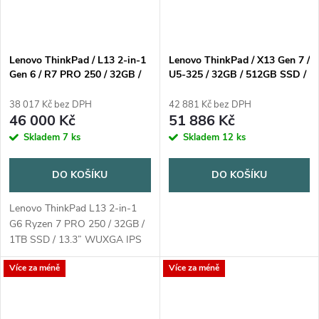
Lenovo ThinkPad / L13 2-in-1
Lenovo ThinkPad / X13 Gen 7 /
Gen 6 / R7 PRO 250 / 32GB /
U5-325 / 32GB / 512GB SSD /
1TB SSD / 13.3” WUXGA IPS
13,3" WUXGA / 3yPremier /
Multi-Touch / 3yOnSite /
Win11 Pro / černá
38 017 Kč bez DPH
42 881 Kč bez DPH
Win11 Pro / šedá
46 000 Kč
51 886 Kč
Skladem
7 ks
Skladem
12 ks
DO KOŠÍKU
DO KOŠÍKU
Lenovo ThinkPad L13 2-in-1
G6 Ryzen 7 PRO 250 / 32GB /
1TB SSD / 13.3” WUXGA IPS
Multi-Touch / 3yOnSite / Win11
Více za méně
Více za méně
Pro / šedá