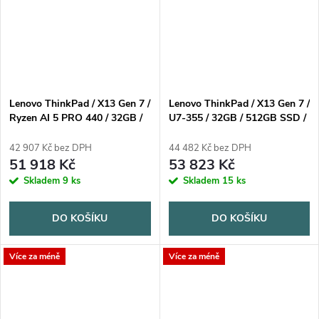
Lenovo ThinkPad / X13 Gen 7 /
Lenovo ThinkPad / X13 Gen 7 /
Ryzen AI 5 PRO 440 / 32GB /
U7-355 / 32GB / 512GB SSD /
512GB SSD / 13,3" WUXGA /
13,3" WUXGA Touch /
3yPremier / Win11 Pro / černá
3yPremier / Win11 Pro / černá
42 907 Kč bez DPH
44 482 Kč bez DPH
51 918 Kč
53 823 Kč
Skladem
9 ks
Skladem
15 ks
DO KOŠÍKU
DO KOŠÍKU
Více za méně
Více za méně