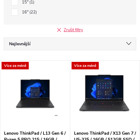
15"
1
16"
22
Zrušit filtry
Ř
Nejlevnější
a
Nejdražší
V
Více za méně
Více za méně
Nejprodávanější
z
ý
Abecedně
e
p
n
i
í
s
p
Lenovo ThinkPad / L13 Gen 6 /
Lenovo ThinkPad / X13 Gen 7 /
Ryzen 5 PRO 215 / 16GB /
U5-325 / 16GB / 512GB SSD /