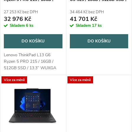
p
512GB SSD / 13.3" WUXGA
13,3" WUXGA / 3yPremier /
r
IPS / 3yOnSite / Win11 Pro /
Win11 Pro / černá
27 253 Kč bez DPH
34 464 Kč bez DPH
r
černá
32 976 Kč
41 701 Kč
o
Skladem
6 ks
Skladem
17 ks
o
d
DO KOŠÍKU
DO KOŠÍKU
d
u
Lenovo ThinkPad L13 G6
u
Ryzen 5 PRO 215 / 16GB /
k
512GB SSD / 13.3” WUXGA
k
IPS / 3yOnSite / Win11 Pro /
Více za méně
Více za méně
černá
t
t
ů
ů