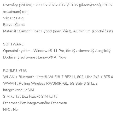
Rozměry (ŠxHxV) : 299.3 x 207 x 10.25/13.35 (přední/zadní), 18.15
(maximum) mm
Váha : 964 g
Barva : Černá
Materiál : Carbon Fiber Hybrid (horní část), Aluminium (spodní část)
SOFTWARE
Operační systém : Windows® 11 Pro, český / slovenský / anglický
Dodávaný software : Lenovo® AI Now
KONEKTIVITA
WLAN + Bluetooth : Intel® Wi-Fi® 7 BE211, 802.11be 2x2 + BT5.4
WWAN : Rolling Wireless RW350R-GL, 5G Sub-6 GHz, s
integrovanou eSIM
SIM karta : Bez fyzické SIM karty
Ethernet : Bez integrovaného Ethernetu
NFC : Ne