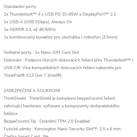
Standardní porty
2x Thunderbolt™ 4 s USB PD 15-65W a DisplayPort™ 2.1
1x USB-A (USB 5Gbps), Always On
1x HDMI® 2.1, až 4K/60Hz
1x kombinovaný konektor pro sluchátka / mikrofon (3.5mm)
Volitelné porty : 1x Nano-SIM Card Slot
Dokování : Podpora různých dokovacích řešení přes Thunderbolt™ /
USB-C®. Více kompatibilních dokovacích řešení naleznete pro
ThinkPad® X13 Gen 7 (Intel®)
ZABEZPEČENÍ A SOUKROMÍ
ThinkShield : ThinkShield je komplexní bezpečnostní řešení
zahrnující hardware, software a komponenty dodavatelského
řetězce
Bezpečnostní čip : Diskrétní TPM 2.0 Enabled
Fyzické zámky : Kensington Nano Security Slot™, 2.5 x 6 mm
Čtečka Smart Card : Ne