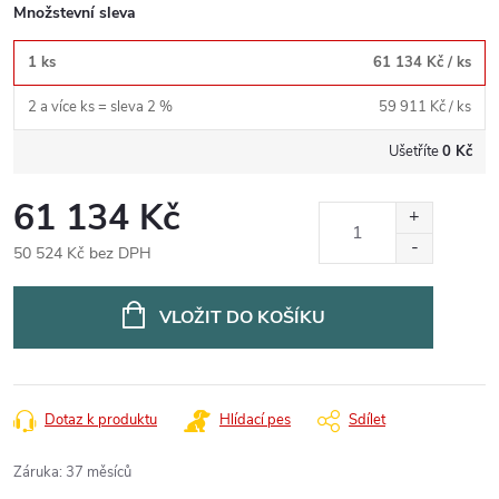
Množstevní sleva
1 ks
61 134 Kč
/ ks
2 a více ks = sleva 2 %
59 911 Kč
/ ks
Ušetříte
0 Kč
61 134 Kč
50 524 Kč bez DPH
Měrná
cena:
VLOŽIT DO KOŠÍKU
Dotaz k produktu
Hlídací pes
Sdílet
Záruka
:
37 měsíců