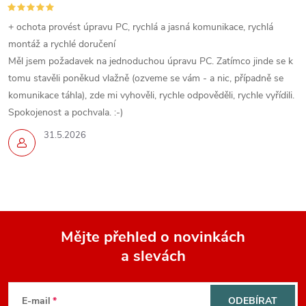
+ ochota provést úpravu PC, rychlá a jasná komunikace, rychlá
montáž a rychlé doručení
Měl jsem požadavek na jednoduchou úpravu PC. Zatímco jinde se k
tomu stavěli poněkud vlažně (ozveme se vám - a nic, případně se
komunikace táhla), zde mi vyhověli, rychle odpověděli, rychle vyřídili.
Spokojenost a pochvala. :-)
31.5.2026
Mějte přehled o novinkách
a slevách
Z
á
E-mail
ODEBÍRAT