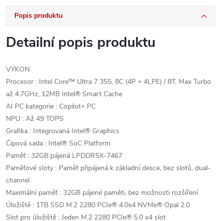
Popis produktu
Detailní popis produktu
VÝKON
Procesor : Intel Core™ Ultra 7 355, 8C (4P + 4LPE) / 8T, Max Turbo
až 4.7GHz, 12MB Intel® Smart Cache
AI PC kategorie : Copilot+ PC
NPU : Až 49 TOPS
Grafika : Integrovaná Intel® Graphics
Čipová sada : Intel® SoC Platform
Paměť : 32GB pájená LPDDR5X-7467
Paměťové sloty : Paměť připájená k základní desce, bez slotů, dual-
channel
Maximální paměť : 32GB pájené paměti, bez možnosti rozšíření
Úložiště : 1TB SSD M.2 2280 PCIe® 4.0x4 NVMe® Opal 2.0
Slot pro úložiště : Jeden M.2 2280 PCIe® 5.0 x4 slot