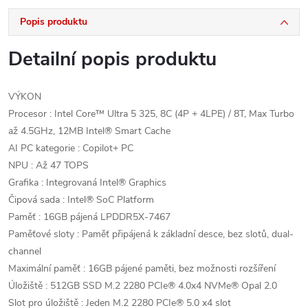
Popis produktu
Detailní popis produktu
VÝKON
Procesor : Intel Core™ Ultra 5 325, 8C (4P + 4LPE) / 8T, Max Turbo
až 4.5GHz, 12MB Intel® Smart Cache
AI PC kategorie : Copilot+ PC
NPU : Až 47 TOPS
Grafika : Integrovaná Intel® Graphics
Čipová sada : Intel® SoC Platform
Paměť : 16GB pájená LPDDR5X-7467
Paměťové sloty : Paměť připájená k základní desce, bez slotů, dual-
channel
Maximální paměť : 16GB pájené paměti, bez možnosti rozšíření
Úložiště : 512GB SSD M.2 2280 PCIe® 4.0x4 NVMe® Opal 2.0
Slot pro úložiště : Jeden M.2 2280 PCIe® 5.0 x4 slot