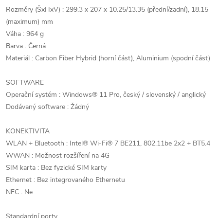
Rozměry (ŠxHxV) : 299.3 x 207 x 10.25/13.35 (přední/zadní), 18.15
(maximum) mm
Váha : 964 g
Barva : Černá
Materiál : Carbon Fiber Hybrid (horní část), Aluminium (spodní část)
SOFTWARE
Operační systém : Windows® 11 Pro, český / slovenský / anglický
Dodávaný software : Žádný
KONEKTIVITA
WLAN + Bluetooth : Intel® Wi-Fi® 7 BE211, 802.11be 2x2 + BT5.4
WWAN : Možnost rozšíření na 4G
SIM karta : Bez fyzické SIM karty
Ethernet : Bez integrovaného Ethernetu
NFC : Ne
Standardní porty