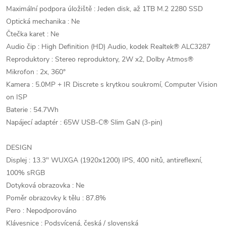
Maximální podpora úložiště : Jeden disk, až 1TB M.2 2280 SSD
Optická mechanika : Ne
Čtečka karet : Ne
Audio čip : High Definition (HD) Audio, kodek Realtek® ALC3287
Reproduktory : Stereo reproduktory, 2W x2, Dolby Atmos®
Mikrofon : 2x, 360°
Kamera : 5.0MP + IR Discrete s krytkou soukromí, Computer Vision
on ISP
Baterie : 54.7Wh
Napájecí adaptér : 65W USB-C® Slim GaN (3-pin)
DESIGN
Displej : 13.3" WUXGA (1920x1200) IPS, 400 nitů, antireflexní,
100% sRGB
Dotyková obrazovka : Ne
Poměr obrazovky k tělu : 87.8%
Pero : Nepodporováno
Klávesnice : Podsvícená, česká / slovenská