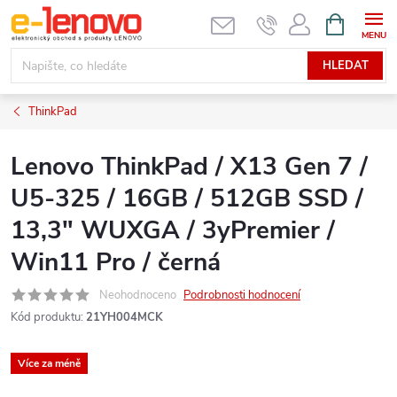
Přejít
NÁKUPNÍ
KOŠÍK
na
obsah
HLEDAT
ThinkPad
Lenovo ThinkPad / X13 Gen 7 /
U5-325 / 16GB / 512GB SSD /
13,3" WUXGA / 3yPremier /
Win11 Pro / černá
Neohodnoceno
Podrobnosti hodnocení
Kód produktu:
21YH004MCK
Více za méně