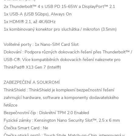
2x Thunderbolt™ 4 s USB PD 15-65W a DisplayPort™ 2.1
1x USB-A (USB 5Gbps), Always On
1x HDMI® 2.1, až 4K/60Hz
1x kombinovaný konektor pro sluchátka / mikrofon (3.5mm)
Volitelné porty : 1x Nano-SIM Card Slot
Dokování : Podpora různých dokovacích řešení přes Thunderbolt™ /
USB-C®. Více kompatibilních dokovacích řešení naleznete pro
ThinkPad® X13 Gen 7 (Intel®)
ZABEZPEČENÍ A SOUKROMÍ
ThinkShield : ThinkShield je komplexní bezpečnostní řešení
zahrnující hardware, software a komponenty dodavatelského
řetězce
Bezpečnostní čip : Diskrétní TPM 2.0 Enabled
Fyzické zámky : Kensington Nano Security Slot™, 2.5 x 6 mm
Čtečka Smart Card : Ne
Čtečka otisků prstů : Touch Style, Match-on-Chip, integrovaná v