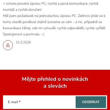
+ ochota provést úpravu PC, rychlá a jasná komunikace, rychlá
montáž a rychlé doručení
Měl jsem požadavek na jednoduchou úpravu PC. Zatímco jinde se k
tomu stavěli poněkud vlažně (ozveme se vám - a nic, případně se
komunikace táhla), zde mi vyhověli, rychle odpověděli, rychle vyřídili.
Spokojenost a pochvala. :-)
31.5.2026
Mějte přehled o novinkách
a slevách
Z
á
E-mail
ODEBÍRAT