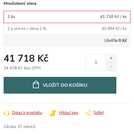
Množstevní sleva
1 ks
41 718 Kč
/ ks
2 a více ks = sleva 2 %
40 884 Kč
/ ks
Ušetříte
0 Kč
41 718 Kč
34 478 Kč bez DPH
Měrná
cena:
VLOŽIT DO KOŠÍKU
Dotaz k produktu
Hlídací pes
Sdílet
Záruka
:
37 měsíců