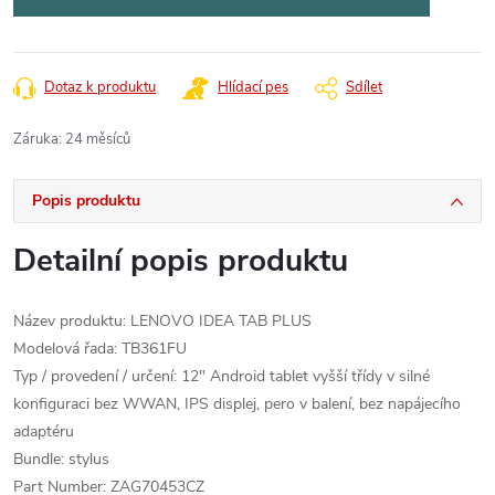
Dotaz k produktu
Hlídací pes
Sdílet
Záruka
:
24 měsíců
Popis produktu
Detailní popis produktu
Název produktu: LENOVO IDEA TAB PLUS
Modelová řada: TB361FU
Typ / provedení / určení: 12" Android tablet vyšší třídy v silné
konfiguraci bez WWAN, IPS displej, pero v balení, bez napájecího
adaptéru
Bundle: stylus
Part Number: ZAG70453CZ