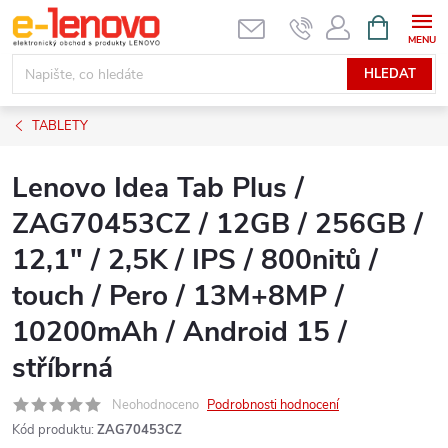
Přejít
NÁKUPNÍ
KOŠÍK
na
obsah
HLEDAT
TABLETY
Lenovo Idea Tab Plus /
ZAG70453CZ / 12GB / 256GB /
12,1" / 2,5K / IPS / 800nitů /
touch / Pero / 13M+8MP /
10200mAh / Android 15 /
stříbrná
Neohodnoceno
Podrobnosti hodnocení
Kód produktu:
ZAG70453CZ