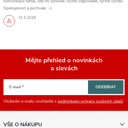
komunikace táhla), zde mi vyhověli, rychle odpověděli, rychle vyřídili.
Spokojenost a pochvala. :-)
31.5.2026
Mějte přehled o novinkách
a slevách
Z
á
E-mail
ODEBÍRAT
p
Vložením e-mailu souhlasíte s
podmínkami ochrany osobních údajů
a
VŠE O NÁKUPU