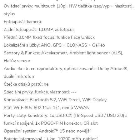
Ovládací prvky: multitouch (10p), HW tlačítka (zap/vyp + hlasitost),
stylus
Fotoaparát-kamera:
Zadní fotoaparát: 13.0MP, autofocus
Přední: 8.0MP, fixed focus, funkce Face Unlock
Lokalizační služby: ANO, GPS + GLONASS + Galileo
Senzory & Funkce: Akcelerometr, Ambient light senzor (ALS),
Hallův senzor
Audio: 4x stereo reproduktory, optimalizované s Dolby Atmos®,
duální mikrofon
Čtečka otisků prstů: ne
Speciální prvky, funkce, vlastnosti: ---
Komunikace: Bluetooth 5.2, WiFi Direct, WiFi Display
Sítě: Wi-Fi® 5, 802.11ac 1x1, nemá WWAN
Porty, sloty, konektory: 1x USB-C® (Hi-Speed USB / USB 2.0) s
funkcí napájení, 1x POGO-PIN konektor, CR slot
Operační systém: Android™ 15 nebo novější
Baterie: integrovaná, Li-ion, 10200 mAh, nabíjecí