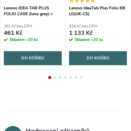
Lenovo IDEA TAB PLUS
Lenovo IdeaTab Plus Folio KB
FOLIO CASE (luna grey) =
LG(UK-CS)
pouzdro šedé
381 Kč bez DPH
936 Kč bez DPH
461 Kč
1 133 Kč
Skladem
>20 ks
Skladem
>20 ks
DO KOŠÍKU
DO KOŠÍKU
Hodnocení zákazníků