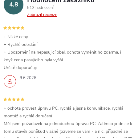
4,8
512 hodnocení
Zobrazit recenze
+ Nízké ceny
+ Rychlé odeslání
+ Upozornění na nepasujicí obal, ochota vyměnit ho zdarma, i
když cena pasujícího byla vyšší
Určitě doporučuji.
9.6.2026
+ ochota provést úpravu PC, rychlá a jasná komunikace, rychlá
montáž a rychlé doručení
Měl jsem požadavek na jednoduchou úpravu PC. Zatímco jinde se k
tomu stavěli poněkud vlažně (ozveme se vám - a nic, případně se