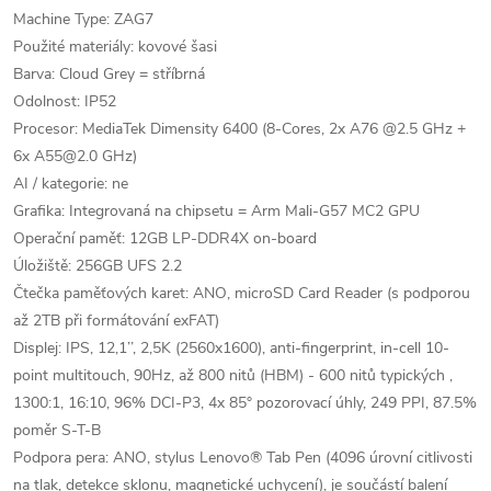
Machine Type: ZAG7
Použité materiály: kovové šasi
Barva: Cloud Grey = stříbrná
Odolnost: IP52
Procesor: MediaTek Dimensity 6400 (8-Cores, 2x A76 @2.5 GHz +
6x A55@2.0 GHz)
AI / kategorie: ne
Grafika: Integrovaná na chipsetu = Arm Mali-G57 MC2 GPU
Operační paměť: 12GB LP-DDR4X on-board
Úložiště: 256GB UFS 2.2
Čtečka paměťových karet: ANO, microSD Card Reader (s podporou
až 2TB při formátování exFAT)
Displej: IPS, 12,1’’, 2,5K (2560x1600), anti-fingerprint, in-cell 10-
point multitouch, 90Hz, až 800 nitů (HBM) - 600 nitů typických ,
1300:1, 16:10, 96% DCI-P3, 4x 85° pozorovací úhly, 249 PPI, 87.5%
poměr S-T-B
Podpora pera: ANO, stylus Lenovo® Tab Pen (4096 úrovní citlivosti
na tlak, detekce sklonu, magnetické uchycení), je součástí balení