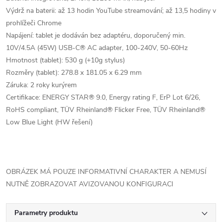
Výdrž na baterii: až 13 hodin YouTube streamování; až 13,5 hodiny v
prohlížeči Chrome
Napájení: tablet je dodáván bez adaptéru, doporučený min.
10V/4.5A (45W) USB-C® AC adapter, 100-240V, 50-60Hz
Hmotnost (tablet): 530 g (+10g stylus)
Rozměry (tablet): 278.8 x 181.05 x 6.29 mm
Záruka: 2 roky kurýrem
Certifikace: ENERGY STAR® 9.0, Energy rating F, ErP Lot 6/26,
RoHS compliant, TÜV Rheinland® Flicker Free, TÜV Rheinland®
Low Blue Light (HW řešení)
OBRÁZEK MÁ POUZE INFORMATIVNÍ CHARAKTER A NEMUSÍ
NUTNĚ ZOBRAZOVAT AVIZOVANOU KONFIGURACI
Parametry produktu