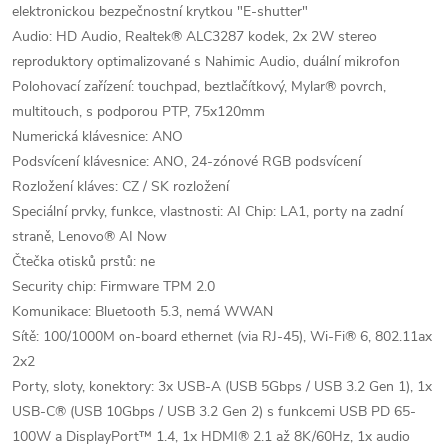
elektronickou bezpečnostní krytkou "E-shutter"
Audio: HD Audio, Realtek® ALC3287 kodek, 2x 2W stereo
reproduktory optimalizované s Nahimic Audio, duální mikrofon
Polohovací zařízení: touchpad, beztlačítkový, Mylar® povrch,
multitouch, s podporou PTP, 75x120mm
Numerická klávesnice: ANO
Podsvícení klávesnice: ANO, 24-zónové RGB podsvícení
Rozložení kláves: CZ / SK rozložení
Speciální prvky, funkce, vlastnosti: AI Chip: LA1, porty na zadní
straně, Lenovo® AI Now
Čtečka otisků prstů: ne
Security chip: Firmware TPM 2.0
Komunikace: Bluetooth 5.3, nemá WWAN
Sítě: 100/1000M on-board ethernet (via RJ-45), Wi-Fi® 6, 802.11ax
2x2
Porty, sloty, konektory: 3x USB-A (USB 5Gbps / USB 3.2 Gen 1), 1x
USB-C® (USB 10Gbps / USB 3.2 Gen 2) s funkcemi USB PD 65-
100W a DisplayPort™ 1.4, 1x HDMI® 2.1 až 8K/60Hz, 1x audio