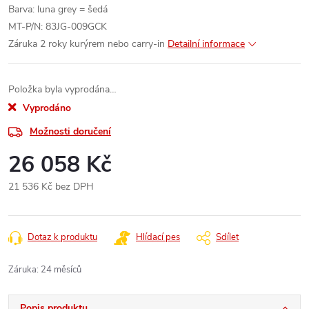
Barva: luna grey = šedá
MT-P/N: 83JG-009GCK
Záruka 2 roky kurýrem nebo carry-in
Detailní informace
Položka byla vyprodána…
Vyprodáno
Možnosti doručení
26 058 Kč
21 536 Kč bez DPH
Měrná
cena:
Dotaz k produktu
Hlídací pes
Sdílet
Záruka
:
24 měsíců
Popis produktu