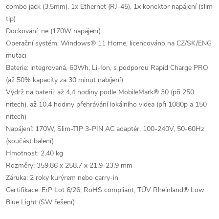
combo jack (3.5mm), 1x Ethernet (RJ-45), 1x konektor napájení (slim
tip)
Dockování: ne (170W napájení)
Operační systém: Windows® 11 Home, licencováno na CZ/SK/ENG
mutaci
Baterie: integrovaná, 60Wh, Li-Ion, s podporou Rapid Charge PRO
(až 50% kapacity za 30 minut nabíjení)
Výdrž na baterii: až 4,4 hodiny podle MobileMark® 30 (při 250
nitech), až 10,4 hodiny přehrávání lokálního videa (při 1080p a 150
nitech)
Napájení: 170W, Slim-TIP 3-PIN AC adaptér, 100-240V, 50-60Hz
(součást balení)
Hmotnost: 2,40 kg
Rozměry: 359.86 x 258.7 x 21.9-23.9 mm
Záruka: 2 roky kurýrem nebo carry-in
Certifikace: ErP Lot 6/26, RoHS compliant, TÜV Rheinland® Low
Blue Light (SW řešení)