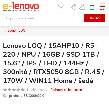
Přejít
NÁKUPNÍ
KOŠÍK
na
obsah
HLEDAT
Legion, LOQ
Lenovo LOQ / 15AHP10 / R5-
220 / NPU / 16GB / SSD 1TB /
15,6" / IPS / FHD / 144Hz /
300nitů / RTX5050 8GB / RJ45 /
170W / WIN11 Home / šedá
Neohodnoceno
Podrobnosti hodnocení
Kód produktu:
83JG009GCK