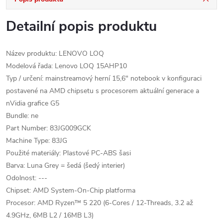
Detailní popis produktu
Název produktu: LENOVO LOQ
Modelová řada: Lenovo LOQ 15AHP10
Typ / určení: mainstreamový herní 15,6" notebook v konfiguraci
postavené na AMD chipsetu s procesorem aktuální generace a
nVidia grafice G5
Bundle: ne
Part Number: 83JG009GCK
Machine Type: 83JG
Použité materiály: Plastové PC-ABS šasi
Barva: Luna Grey = šedá (šedý interier)
Odolnost: ---
Chipset: AMD System-On-Chip platforma
Procesor: AMD Ryzen™ 5 220 (6-Cores / 12-Threads, 3.2 až
4.9GHz, 6MB L2 / 16MB L3)