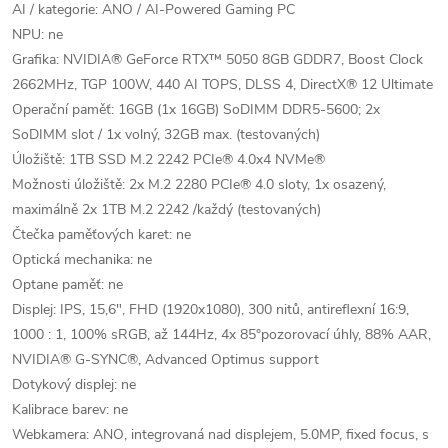
AI / kategorie: ANO / AI-Powered Gaming PC
NPU: ne
Grafika: NVIDIA® GeForce RTX™ 5050 8GB GDDR7, Boost Clock
2662MHz, TGP 100W, 440 AI TOPS, DLSS 4, DirectX® 12 Ultimate
Operační paměť: 16GB (1x 16GB) SoDIMM DDR5-5600; 2x
SoDIMM slot / 1x volný, 32GB max. (testovaných)
Úložiště: 1TB SSD M.2 2242 PCIe® 4.0x4 NVMe®
Možnosti úložiště: 2x M.2 2280 PCIe® 4.0 sloty, 1x osazený,
maximálně 2x 1TB M.2 2242 /každý (testovaných)
Čtečka paměťových karet: ne
Optická mechanika: ne
Optane paměť: ne
Displej: IPS, 15,6", FHD (1920x1080), 300 nitů, antireflexní 16:9,
1000 : 1, 100% sRGB, až 144Hz, 4x 85°pozorovací úhly, 88% AAR,
NVIDIA® G-SYNC®, Advanced Optimus support
Dotykový displej: ne
Kalibrace barev: ne
Webkamera: ANO, integrovaná nad displejem, 5.0MP, fixed focus, s