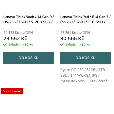
Lenovo ThinkBook / 14 Gen 9 /
Lenovo ThinkPad / E14 Gen 7 /
U5-235 / 16GB / 512GB SSD /
R7-250 / 32GB / 1TB SSD /
14" WUXGA / 3y OnSite /
14" WUXGA IPS / 3yOnSite /
Win11 Pro / šedá
Win11 Pro / černá
24 423 Kč bez DPH
25 261 Kč bez DPH
29 552 Kč
30 566 Kč
Skladem
>20 ks
Skladem
>20 ks
DO KOŠÍKU
DO KOŠÍKU
Ryzen R7-250 / 32GB / 1TB
SSD / 14" WUXGA IPS /
3yOnSite / Win11 Pro / černá
Více za méně