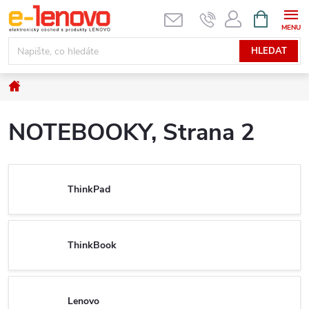
Přejít
NÁKUPNÍ
KOŠÍK
na
obsah
HLEDAT
Domů
NOTEBOOKY
, Strana 2
ThinkPad
ThinkBook
Lenovo