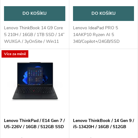
o
d
DO KOŠÍKU
DO KOŠÍKU
d
u
Lenovo ThinkBook 14 G9 Core
Lenovo IdeaPad PRO 5
u
5 210H / 16GB / 1TB SSD / 14”
14AKP10 Ryzen AI 5
k
WUXGA / 3yOnSite / Win11
340/Copilot+/24GB/SSD
k
Home / šedá
512GB/14"/2,8K/OLED/až1100ni
Více za méně
Home Barva: luna grey = šedá
t
MT-P/N: 83JL-000XCK Záruka 2
t
roky...
ů
ů
Lenovo ThinkPad / E14 Gen 7 /
Lenovo ThinkBook / 14 Gen 9 /
U5-226V / 16GB / 512GB SSD
i5-13420H / 16GB / 512GB
/ 14" WUXGA IPS / 3yOnSite /
SSD / 14" WUXGA / 3yOnSite