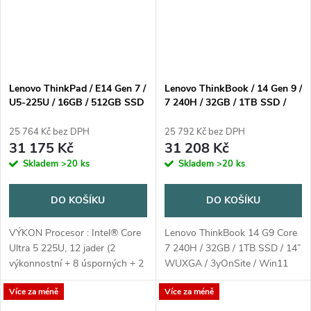
Lenovo ThinkPad / E14 Gen 7 /
Lenovo ThinkBook / 14 Gen 9 /
U5-225U / 16GB / 512GB SSD
7 240H / 32GB / 1TB SSD /
/ 14" WUXGA IPS / Win11
14" WUXGA / 3yOnSite /
Home / 3Y Onsite / černá
Win11 Pro / šedá
25 764 Kč bez DPH
25 792 Kč bez DPH
31 175 Kč
31 208 Kč
Skladem
>20 ks
Skladem
>20 ks
DO KOŠÍKU
DO KOŠÍKU
VÝKON Procesor : Intel® Core
Lenovo ThinkBook 14 G9 Core
Ultra 5 225U, 12 jader (2
7 240H / 32GB / 1TB SSD / 14”
výkonnostní + 8 úsporných + 2
WUXGA / 3yOnSite / Win11
nízkoenergetické) / 14 vláken,
Pro / šedá
Více za méně
Více za méně
Max Turbo až 4,8 GHz, 12MB
Kategorie AI PC : AI PC NPU :...