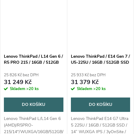
Lenovo ThinkPad / L14 Gen 6 /
Lenovo ThinkPad / E14 Gen 7 /
R5 PRO 215 / 16GB / 512GB
U5-225U / 16GB / 512GB SSD
SSD / 14" WUXGA / Win11
/ 14" WUXGA IPS / Win11 Pro
Pro / 3Y Onsite / černá
/ 3YR Onsite / černá
25 826 Kč bez DPH
25 933 Kč bez DPH
31 249 Kč
31 379 Kč
Skladem
>20 ks
Skladem
>20 ks
DO KOŠÍKU
DO KOŠÍKU
Lenovo ThinkPad L/L14 Gen 6
Lenovo ThinkPad E14 G7 Ultra
(AMD)/R5PRO-
5 225U / 16GB / 512GB SSD /
215/14"/WUXGA/16GB/512GB/AMD
14” WUXGA IPS / 3yOnSite /