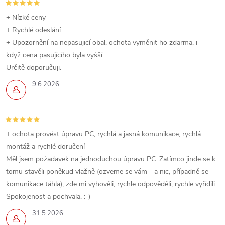
v
+ Nízké ceny
k
+ Rychlé odeslání
+ Upozornění na nepasujicí obal, ochota vyměnit ho zdarma, i
y
když cena pasujícího byla vyšší
Určitě doporučuji.
v
9.6.2026
ý
p
i
+ ochota provést úpravu PC, rychlá a jasná komunikace, rychlá
montáž a rychlé doručení
s
Měl jsem požadavek na jednoduchou úpravu PC. Zatímco jinde se k
u
tomu stavěli poněkud vlažně (ozveme se vám - a nic, případně se
komunikace táhla), zde mi vyhověli, rychle odpověděli, rychle vyřídili.
Spokojenost a pochvala. :-)
31.5.2026