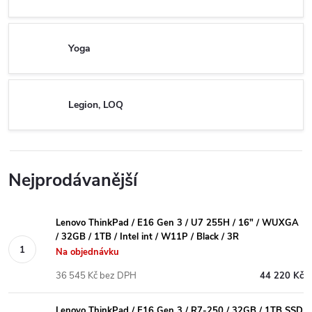
Yoga
Legion, LOQ
Nejprodávanější
Lenovo ThinkPad / E16 Gen 3 / U7 255H / 16" / WUXGA
/ 32GB / 1TB / Intel int / W11P / Black / 3R
Na objednávku
36 545 Kč bez DPH
44 220 Kč
Lenovo ThinkPad / E16 Gen 3 / R7-250 / 32GB / 1TB SSD