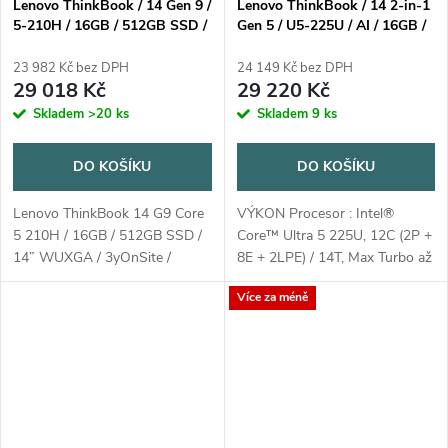
Lenovo ThinkBook / 14 Gen 9 /
Lenovo ThinkBook / 14 2-in-1
5-210H / 16GB / 512GB SSD /
Gen 5 / U5-225U / AI / 16GB /
14" WUXGA / 3yOnSite /
512 GB SSD / 14" WUXGA
Win11 Pro / šedá
Touch / 3yOnsite / Win11 Pro /
23 982 Kč bez DPH
24 149 Kč bez DPH
šedá
29 018 Kč
29 220 Kč
Skladem
>20 ks
Skladem
9 ks
DO KOŠÍKU
DO KOŠÍKU
Lenovo ThinkBook 14 G9 Core
VÝKON Procesor : Intel®
5 210H / 16GB / 512GB SSD /
Core™ Ultra 5 225U, 12C (2P +
14” WUXGA / 3yOnSite /
8E + 2LPE) / 14T, Max Turbo až
Win11 Pro / šedá
4,8 GHz, 12 MB Kategorie AI
Více za méně
PC : AI PC NPU : Integrovaný
Intel® AI Boost, až 12 TOPS
Grafika...