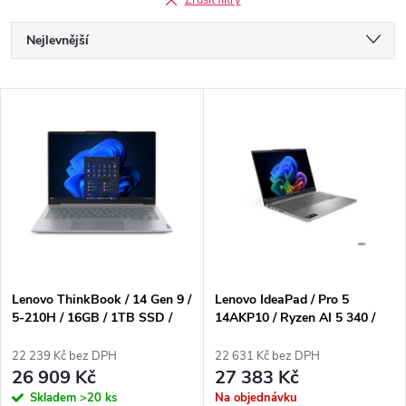
Zrušit filtry
Ř
Nejlevnější
a
Nejdražší
V
Nejprodávanější
z
ý
Abecedně
e
p
n
i
í
s
p
Lenovo ThinkBook / 14 Gen 9 /
Lenovo IdeaPad / Pro 5
5-210H / 16GB / 1TB SSD /
14AKP10 / Ryzen AI 5 340 /
p
14" WUXGA / 3yOnSite /
Copilot+ / 24GB / SSD 512GB
r
Win11 Home / šedá
/ 14" / 2,8K / OLED /
22 239 Kč bez DPH
22 631 Kč bez DPH
r
až1100nitů / 120Hz / 100W /
26 909 Kč
27 383 Kč
o
WIN11 Home / šedá
Skladem
>20 ks
Na objednávku