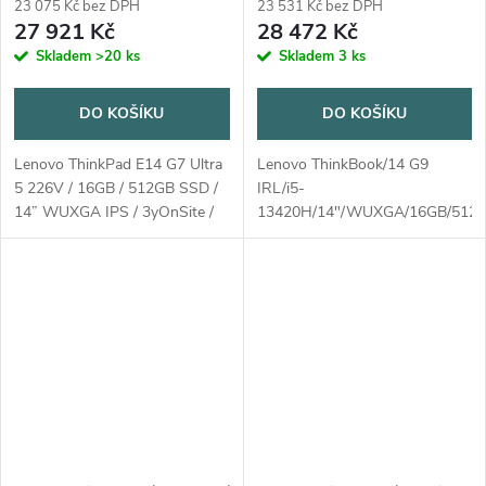
Win11 Pro / černá
/ Win11 Pro / šedá
23 075 Kč bez DPH
23 531 Kč bez DPH
27 921 Kč
28 472 Kč
Skladem
>20 ks
Skladem
3 ks
DO KOŠÍKU
DO KOŠÍKU
Lenovo ThinkPad E14 G7 Ultra
Lenovo ThinkBook/14 G9
5 226V / 16GB / 512GB SSD /
IRL/i5-
14” WUXGA IPS / 3yOnSite /
13420H/14"/WUXGA/16GB/512GB
Win11 Pro / černá
int/W11P/Gray/3R On-Site